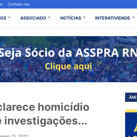
de
Contate-nos
OS
ASSOCIADO
NOTÍCIAS
INTERATIVIDADE
ÁRE
sclarece homicídio
 investigações...
ereiro 15, 2012