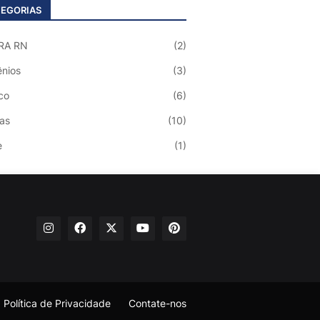
EGORIAS
RA RN
(2)
nios
(3)
co
(6)
ias
(10)
e
(1)
Política de Privacidade
Contate-nos