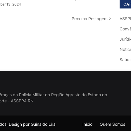
CAT
er 13, 2024
Próxima Postagem
ASSP
Convê
Jurídi
Notíc
Saúd
raças da Polícia Militar da Região Agreste do Estado do
orte - ASSPRA RN
os. Design por Guinaldo Lira
Início
Quem Somos