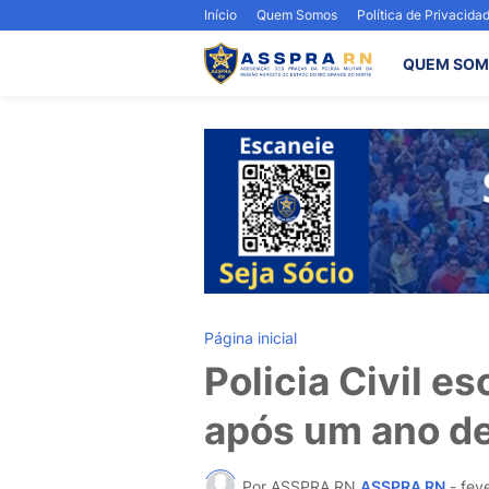
Início
Quem Somos
Política de Privacida
QUEM SOM
Página inicial
Policia Civil e
após um ano de
Por ASSPRA RN
ASSPRA RN
-
fev