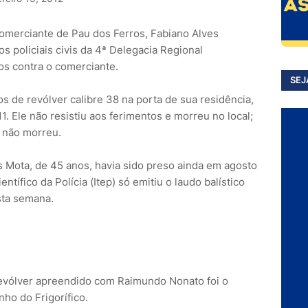
omerciante de Pau dos Ferros, Fabiano Alves
os policiais civis da 4ª Delegacia Regional
ros contra o comerciante.
SEJ
os de revólver calibre 38 na porta de sua residência,
11. Ele não resistiu aos ferimentos e morreu no local;
 não morreu.
Mota, de 45 anos, havia sido preso ainda em agosto
ntífico da Polícia (Itep) só emitiu o laudo balístico
sta semana.
revólver apreendido com Raimundo Nonato foi o
ho do Frigorífico.