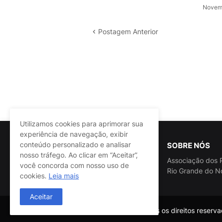
Novemb
Postagem Anterior
Utilizamos cookies para aprimorar sua
experiência de navegação, exibir
conteúdo personalizado e analisar
SOBRE NÓS
nosso tráfego. Ao clicar em “Aceitar”,
Associação dos P
você concorda com nosso uso de
Rio Grande do N
cookies.
Leia mais
Aceitar
@ASSPRA RN Todos os direitos reservad