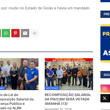
por roubo no Estado de Goiás e havia um mandado
PRE
SIG
IAS
NOTÍCIAS
to de Lei de
RECOMPOSIÇÃO SALARIAL
posição Salarial da
DA PM/CBM SERÁ VOTADA
ança Pública é
AMANHÃ (13)
vado na ALRN
November 12, 2024