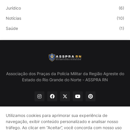
Jurídico
(6)
Notícias
(10)
Saúde
(1)
Associação dos Praças da Polícia Militar da Região Agreste do
Estado do Rio Grande do Norte - ASSPRA RN
Utilizamos cookies para aprimorar sua experiência de
navegação, exibir conteúdo personalizado e analisar nosso
Início
Quem Somos
Política de Privacidade
tráfego. Ao clicar em “Aceitar”, você concorda com nosso uso