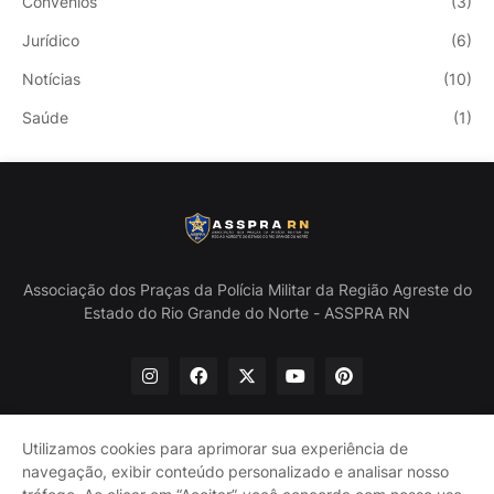
Convênios
(3)
Jurídico
(6)
Notícias
(10)
Saúde
(1)
Associação dos Praças da Polícia Militar da Região Agreste do
Estado do Rio Grande do Norte - ASSPRA RN
Utilizamos cookies para aprimorar sua experiência de
navegação, exibir conteúdo personalizado e analisar nosso
Início
Quem Somos
Política de Privacidade