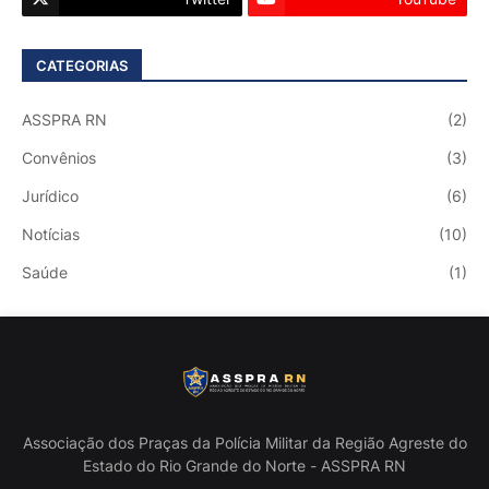
CATEGORIAS
ASSPRA RN
(2)
Convênios
(3)
Jurídico
(6)
Notícias
(10)
Saúde
(1)
Associação dos Praças da Polícia Militar da Região Agreste do
Estado do Rio Grande do Norte - ASSPRA RN