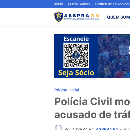
Início
Quem Somos
Política de Privacida
QUEM SOM
Página inicial
Polícia Civil 
acusado de trá
Por ASSPRA RN
ASSPRA RN
-
abri