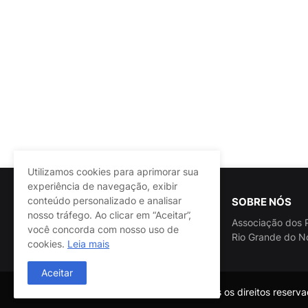
Utilizamos cookies para aprimorar sua
experiência de navegação, exibir
conteúdo personalizado e analisar
SOBRE NÓS
nosso tráfego. Ao clicar em “Aceitar”,
Associação dos P
você concorda com nosso uso de
Rio Grande do N
cookies.
Leia mais
Aceitar
@ASSPRA RN Todos os direitos reservad