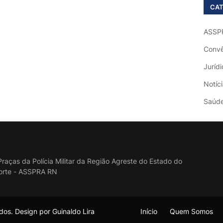
CAT
ASSP
Convê
Jurídi
Notíc
Saúd
raças da Polícia Militar da Região Agreste do Estado do
orte - ASSPRA RN
os. Design por Guinaldo Lira
Início
Quem Somos