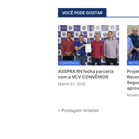
VOCÊ PODE GOSTAR
CONVÊNIOS
NOTÍC
ASSPRA RN fecha parceria
Proje
com a VCV CONVÊNIOS
Recom
Segur
March 07, 2025
apro
Novemb
Postagem Anterior