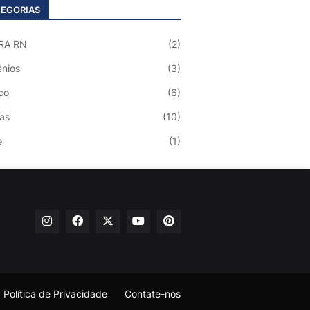
EGORIAS
RA RN
(2)
nios
(3)
co
(6)
ias
(10)
e
(1)
Política de Privacidade
Contate-nos