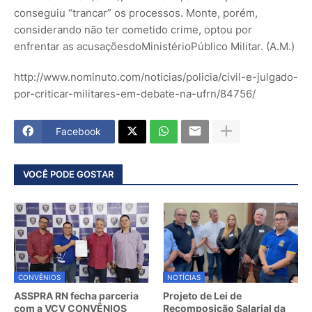
conseguiu “trancar” os processos. Monte, porém,
considerando não ter cometido crime, optou por
enfrentar as acusaçõesdoMinistérioPúblico Militar. (A.M.)
http://www.nominuto.com/noticias/policia/civil-e-julgado-
por-criticar-militares-em-debate-na-ufrn/84756/
Facebook
VOCÊ PODE GOSTAR
CONVÊNIOS
NOTÍCIAS
ASSPRA RN fecha parceria
Projeto de Lei de
com a VCV CONVÊNIOS
Recomposição Salarial da