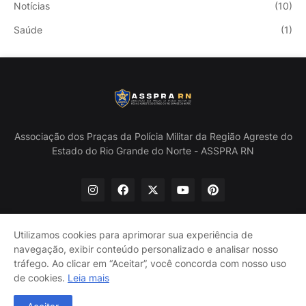
Notícias
(10)
Saúde
(1)
Associação dos Praças da Polícia Militar da Região Agreste do
Estado do Rio Grande do Norte - ASSPRA RN
Utilizamos cookies para aprimorar sua experiência de
navegação, exibir conteúdo personalizado e analisar nosso
Início
Quem Somos
Política de Privacidade
tráfego. Ao clicar em “Aceitar”, você concorda com nosso uso
Contate-nos
de cookies.
Leia mais
@ASSPRA RN Todos os direitos reservados. Design por