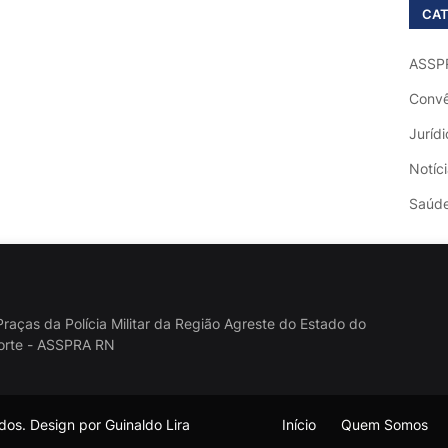
CAT
ASSP
Convê
Jurídi
Notíc
Saúd
raças da Polícia Militar da Região Agreste do Estado do
orte - ASSPRA RN
os. Design por Guinaldo Lira
Início
Quem Somos