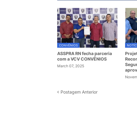
CONVÊNIOS
NOTÍC
ASSPRA RN fecha parceria
Proje
com a VCV CONVÊNIOS
Recom
Segur
March 07, 2025
apro
Novemb
Postagem Anterior