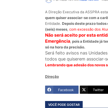
A Direção Executiva da ASSPRA esta
quem quiser associar-se com a carê
Entidade.
Depois deste prazo todos 
(seis) meses
,
com excessão dos Alu
Não será aceito por esta enti
Emergência
,
pois a Entidade já t
só na hora da precisão.
Será feito avisos nas Unidades 
todos que quiserem associar-
Lembrando que adesão dos novos sóc
Direção
Facebook
Twitter
VOCÊ PODE GOSTAR