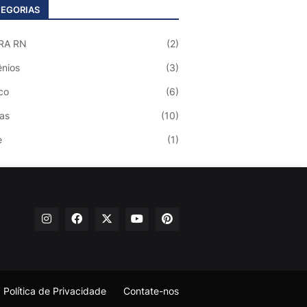
EGORIAS
RA RN
(2)
nios
(3)
co
(6)
ias
(10)
e
(1)
Política de Privacidade
Contate-nos