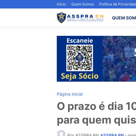
Início
Quem Somos
Política de Privacida
QUEM SOM
Página inicial
O prazo é dia 1
para quem quise
Por ASSPRA RN
ASSPRA RN
-
mai