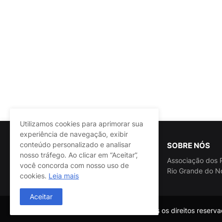
Utilizamos cookies para aprimorar sua
experiência de navegação, exibir
conteúdo personalizado e analisar
SOBRE NÓS
nosso tráfego. Ao clicar em “Aceitar”,
Associação dos P
você concorda com nosso uso de
Rio Grande do N
cookies.
Leia mais
Aceitar
@ASSPRA RN Todos os direitos reservad