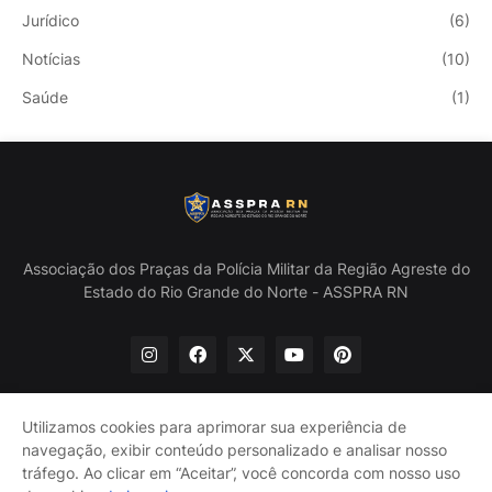
Jurídico
(6)
Notícias
(10)
Saúde
(1)
Associação dos Praças da Polícia Militar da Região Agreste do
Estado do Rio Grande do Norte - ASSPRA RN
Utilizamos cookies para aprimorar sua experiência de
navegação, exibir conteúdo personalizado e analisar nosso
Início
Quem Somos
Política de Privacidade
tráfego. Ao clicar em “Aceitar”, você concorda com nosso uso
Contate-nos