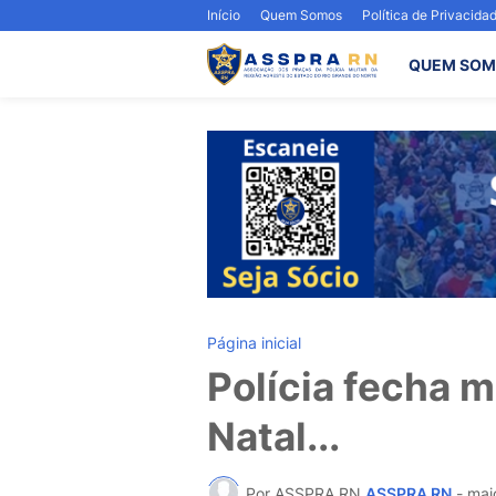
Início
Quem Somos
Política de Privacida
QUEM SOM
Página inicial
Polícia fecha 
Natal...
Por ASSPRA RN
ASSPRA RN
-
mai