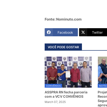
Fonte: Nominuto.com
Facebook
Twitter
VOCÊ PODE GOSTAR
CONVÊNIOS
NOTÍC
ASSPRA RN fecha parceria
Proje
com a VCV CONVÊNIOS
Recom
Segur
March 07, 2025
apro