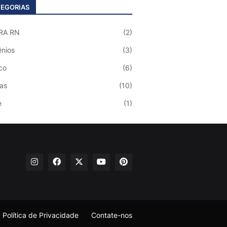
EGORIAS
RA RN
(2)
nios
(3)
co
(6)
ias
(10)
e
(1)
Política de Privacidade
Contate-nos