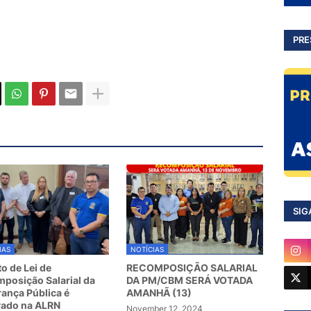
PRE
SIG
IAS
NOTÍCIAS
to de Lei de
RECOMPOSIÇÃO SALARIAL
posição Salarial da
DA PM/CBM SERÁ VOTADA
ança Pública é
AMANHÃ (13)
vado na ALRN
November 12, 2024