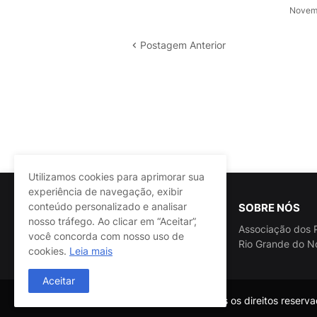
Novemb
Postagem Anterior
Utilizamos cookies para aprimorar sua
experiência de navegação, exibir
conteúdo personalizado e analisar
SOBRE NÓS
nosso tráfego. Ao clicar em “Aceitar”,
Associação dos P
você concorda com nosso uso de
Rio Grande do N
cookies.
Leia mais
Aceitar
@ASSPRA RN Todos os direitos reservad