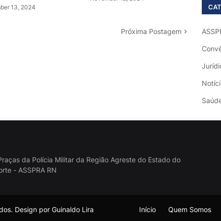
CAT
er 13, 2024
Próxima Postagem
ASSP
Convê
Jurídi
Notíc
Saúd
raças da Polícia Militar da Região Agreste do Estado do
orte - ASSPRA RN
os. Design por Guinaldo Lira
Início
Quem Somos