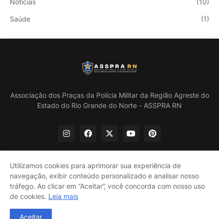
Notícias
(10)
Saúde
(1)
Associação dos Praças da Polícia Militar da Região Agreste do
Estado do Rio Grande do Norte - ASSPRA RN
Utilizamos cookies para aprimorar sua experiência de
navegação, exibir conteúdo personalizado e analisar nosso
Início
Quem Somos
Política de Privacidade
tráfego. Ao clicar em “Aceitar”, você concorda com nosso uso
Contate-nos
de cookies.
Leia mais
@ASSPRA RN Todos os direitos reservados. Design por
Aceitar
Guinaldo Lira