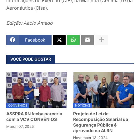
informações do Exército (CIE), da Marinha (Cenimar) e da
Aeronáutica (Cisa).
Edição: Aécio Amado
Facebook
VOCÊ PODE GOSTAR
CONVÊNIOS
NOTÍCIAS
ASSPRA RN fecha parceria
Projeto de Lei de
com a VCV CONVÊNIOS
Recomposição Salarial da
Segurança Pública é
March 07, 2025
aprovado na ALRN
November 13, 2024