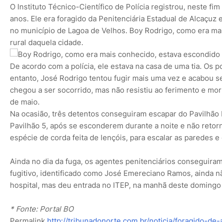
O Instituto Técnico-Científico de Polícia registrou, neste f
anos. Ele era foragido da Penitenciária Estadual de Alcaçuz 
no município de Lagoa de Velhos. Boy Rodrigo, como era ma
rural daquela cidade.
De acordo com a polícia, ele estava na casa de uma tia. Os pol
entanto, José Rodrigo tentou fugir mais uma vez e acabou se
chegou a ser socorrido, mas não resistiu ao ferimento e mor
de maio.
Na ocasião, três detentos conseguiram escapar do Pavilh
Pavilhão 5, após se esconderem durante a noite e não retor
espécie de corda feita de lençóis, para escalar as paredes 
Ainda no dia da fuga, os agentes penitenciários conseguiram
fugitivo, identificado como José Emereciano Ramos, ainda nã
hospital, mas deu entrada no ITEP, na manhã deste domingo 
* Fonte: Portal BO
Permalink
http://tribunadonorte.com.br/noticia/foragido-d