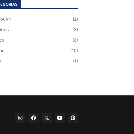
EGORIAS
RA RN
(2)
nios
(3)
co
(6)
ias
(10)
e
(1)