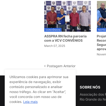
CONVÊNIOS
NOTÍC
ASSPRA RN fecha parceria
Proje
com a VCV CONVÊNIOS
Recom
Segur
March 07, 2025
apro
Novemb
Postagem Anterior
Utilizamos cookies para aprimorar sua
experiência de navegação, exibir
conteúdo personalizado e analisar
SOBRE NÓS
nosso tráfego. Ao clicar em “Aceitar”,
Associação dos P
você concorda com nosso uso de
Rio Grande do N
cookies.
Leia mais