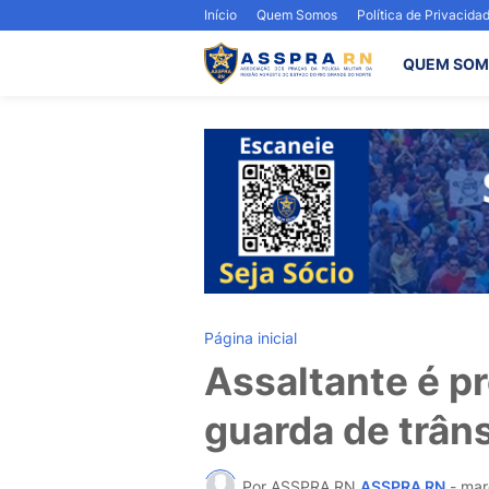
Início
Quem Somos
Política de Privacida
QUEM SOM
Página inicial
Assaltante é p
guarda de trânsi
Por ASSPRA RN
ASSPRA RN
-
mar