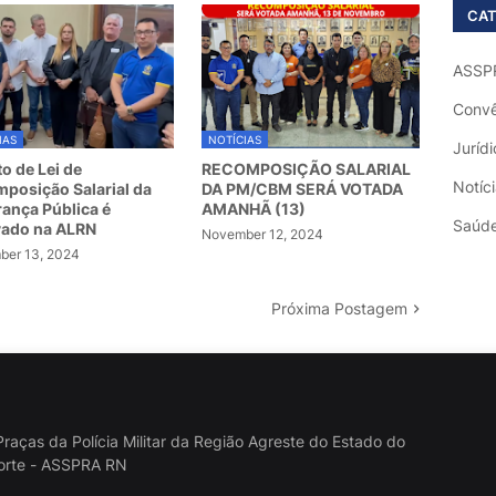
CAT
ASSP
Convê
IAS
NOTÍCIAS
Jurídi
to de Lei de
RECOMPOSIÇÃO SALARIAL
Notíc
posição Salarial da
DA PM/CBM SERÁ VOTADA
ança Pública é
AMANHÃ (13)
Saúd
vado na ALRN
November 12, 2024
er 13, 2024
Próxima Postagem
raças da Polícia Militar da Região Agreste do Estado do
orte - ASSPRA RN