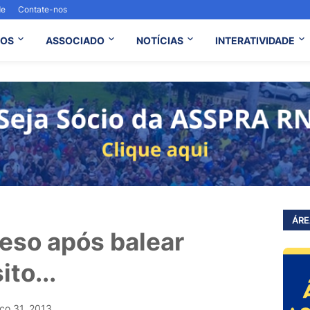
de
Contate-nos
OS
ASSOCIADO
NOTÍCIAS
INTERATIVIDADE
ÁRE
reso após balear
to...
ço 31, 2013