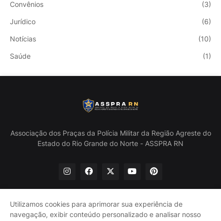
Convênios
(3)
Jurídico
(6)
Notícias
(10)
Saúde
(1)
Associação dos Praças da Polícia Militar da Região Agreste do
Estado do Rio Grande do Norte - ASSPRA RN
Utilizamos cookies para aprimorar sua experiência de
navegação, exibir conteúdo personalizado e analisar nosso
Início
Quem Somos
Política de Privacidade