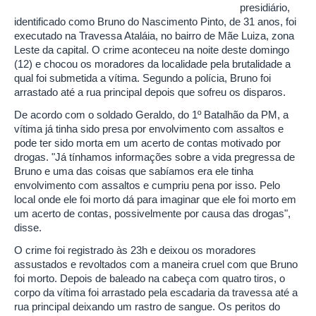
presidiário,
identificado como Bruno do Nascimento Pinto, de 31 anos, foi
executado na Travessa Ataláia, no bairro de Mãe Luiza, zona
Leste da capital. O crime aconteceu na noite deste domingo
(12) e chocou os moradores da localidade pela brutalidade a
qual foi submetida a vítima. Segundo a polícia, Bruno foi
arrastado até a rua principal depois que sofreu os disparos.
De acordo com o soldado Geraldo, do 1º Batalhão da PM, a
vítima já tinha sido presa por envolvimento com assaltos e
pode ter sido morta em um acerto de contas motivado por
drogas. "Já tínhamos informações sobre a vida pregressa de
Bruno e uma das coisas que sabíamos era ele tinha
envolvimento com assaltos e cumpriu pena por isso. Pelo
local onde ele foi morto dá para imaginar que ele foi morto em
um acerto de contas, possivelmente por causa das drogas",
disse.
O crime foi registrado às 23h e deixou os moradores
assustados e revoltados com a maneira cruel com que Bruno
foi morto. Depois de baleado na cabeça com quatro tiros, o
corpo da vítima foi arrastado pela escadaria da travessa até a
rua principal deixando um rastro de sangue. Os peritos do