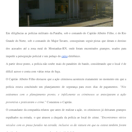
Em diligências as polícias militares da Paraíba, sob o comando do Capitão Alberto Filho, e do Rio
Grande do Norte, sob o comando do Major Tavares, conseguiram seguir pistas que deram o destino
dos acusados até a zona rural de Montanhas-RN, onde foram encontrados grampos, usados para
impedir a perseguição policial e um pedaço do
caixa
eletrônico.
A partir desse ponto, a polícia não soube mais do paradeiro do bando, considerando que o local é de
difícil acesso e conta com várias rotas de fuga.
O Capitão Alberto Filho destacou que a ação criminosa aconteceu exatamente no momento em que a
polícia estava concluindo um planejamento de segurança para esses dias de pagamentos. “
Nós
estávamos com o planejamento pronto, e infelizmente os criminosos se anteciparam a ação
preventiva e praticaram o crime
.” Comentou o Capitão.
O comandante da companhia relatou que antes de realizar a ação, os criminosos já deixaram grampos
espalhados na estrada, o que atrasou a chegada da polícia ao local do crime. “
Encontramos vários
veículos com os pneus furados na estrada, inclusive os da viatura em que eu estava também foram