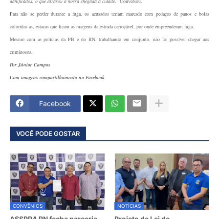
danificados, o que atrasou a nossa chegada à cidade
.” Conversou.
Para não se perder durante a fuga, os acusados teriam marcado com pedaços de panos e bolas
coloridas as, estacas que ficam as margens da estrada carroçável, por onde empreenderam fuga.
Mesmo com as polícias da PB e do RN, trabalhando em conjunto, não foi possível chegar aos
criminosos.
Por Júnior Campos
Com imagens compartilhamento no Facebook
Facebook
VOCÊ PODE GOSTAR
CONVÊNIOS
NOTÍCIAS
ASSPRA RN fecha parceria
Projeto de Lei de