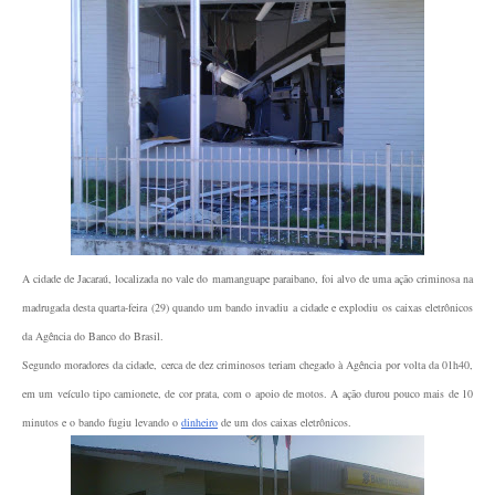
A cidade de Jacaraú, localizada no vale do mamanguape paraibano, foi alvo de uma ação criminosa na
madrugada desta quarta-feira (29) quando um bando invadiu a cidade e explodiu os caixas eletrônicos
da Agência do Banco do Brasil.
Segundo moradores da cidade, cerca de dez criminosos teriam chegado à Agência por volta da 01h40,
em um veículo tipo camionete, de cor prata, com o apoio de motos. A ação durou pouco mais de 10
minutos e o bando fugiu levando o
dinheiro
de um dos caixas eletrônicos.