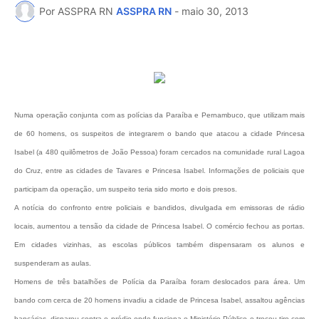
Por ASSPRA RN
ASSPRA RN
-
maio 30, 2013
Numa operação conjunta com as polícias da Paraíba e Pernambuco, que utilizam mais
de 60 homens, os suspeitos de integrarem o bando que atacou a cidade Princesa
Isabel (a 480 quilômetros de João Pessoa) foram cercados na comunidade rural Lagoa
do Cruz, entre as cidades de Tavares e Princesa Isabel. Informações de policiais que
participam da operação, um suspeito teria sido morto e dois presos.
A notícia do confronto entre policiais e bandidos, divulgada em emissoras de rádio
locais, aumentou a tensão da cidade de Princesa Isabel. O comércio fechou as portas.
Em cidades vizinhas, as escolas públicos também dispensaram os alunos e
suspenderam as aulas.
Homens de três batalhões de Polícia da Paraíba foram deslocados para área. Um
bando com cerca de 20 homens invadiu a cidade de Princesa Isabel, assaltou agências
bancárias, disparou contra o prédio onde funciona o Ministério Público e trocou tiro com