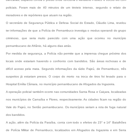
policiais. Foram mais de 40 minutos de um tiroteio intenso, segundo o relato de
moradores e de repórteres que atuam na região.
O secretário de Segurança Pública e Defesa Social do Estado, Cláudio Lima, revelou
ter informações de que a Polícia de Pernambuco investiga o modus operandi do grupo
criminoso, que seria muito parecido com uma ação que ocorreu no município
pernambucano de Afrânio, há alguns dias atrás.
Por medida de segurança, a Polícia não permite que a imprensa chegue próximo dos
locais onde estariam havendo o confronto com bandidos. São áreas rochosas e de
difícil acesso pela mata. Segundo informações da rádio Pajeú, de Pernambuco, três
suspeitos já estariam presos. O corpo do morto na troca de tiros foi levado para o
Hospital Emília Câmara, no município pernambucano de Afogados da Ingazeira.
A operação policial também ocorre nas comunidades Santa Rosa e Caiçara, localizadas
nos municípios de Carnaíba e Flores, respectivamente. As cidades ficam na região do
Vale do Pajeú, no Sertão pernambucano. Os municípios seriam a rota de fuga natural
dos bandidos.
A ação, além da Polícia da Paraíba, conta com todo o efetivo do 23° e 14° Batalhões
de Polícia Militar de Pernambuco, localizados em Afogados da Ingazeira e em Serra