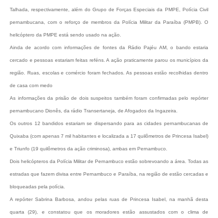
Talhada, respectivamente, além do Grupo de Forças Especiais da PMPE, Polícia Civil
pernambucana, com o reforço de membros da Polícia Militar da Paraíba (PMPB). O
helicóptero da PMPE está sendo usado na ação.
Ainda de acordo com informações de fontes da Rádio Pajéu AM, o bando estaria
cercado e pessoas estariam feitas reféns. A ação praticamente parou os municípios da
região. Ruas, escolas e comércio foram fechados. As pessoas estão recolhidas dentro
de casa com medo
As informações da prisão de dois suspeitos também foram confirmadas pelo repórter
pernambucano Dionês, da rádio Transertaneja, de Afogados da Ingazeira.
Os outros 12 bandidos estariam se dispersando para as cidades pernambucanas de
Quixaba (com apenas 7 mil habitantes e localizada a 17 quilômetros de Princesa Isabel)
e Triunfo (19 quilômetros da ação criminosa), ambas em Pernambuco.
Dois helicópteros da Polícia Militar de Pernambuco estão sobrevoando a área. Todas as
estradas que fazem divisa entre Pernambuco e Paraíba, na região de estão cercadas e
bloqueadas pela polícia.
A repórter Sabrina Barbosa, andou pelas ruas de Princesa Isabel, na manhã desta
quarta (29), e constatou que os moradores estão assustados com o clima de