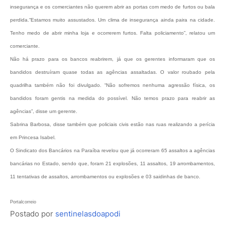
insegurança e os comerciantes não querem abrir as portas com medo de furtos ou bala
perdida.“Estamos muito assustados. Um clima de insegurança ainda paira na cidade.
Tenho medo de abrir minha loja e ocorrerem furtos. Falta policiamento”, relatou um
comerciante.
Não há prazo para os bancos reabrirem, já que os gerentes informaram que os
bandidos destruíram quase todas as agências assaltadas. O valor roubado pela
quadrilha também não foi divulgado. “Não sofremos nenhuma agressão física, os
bandidos foram gentis na medida do possível. Não temos prazo para reabrir as
agências”, disse um gerente.
Sabrina Barbosa, disse também que policiais civis estão nas ruas realizando a perícia
em Princesa Isabel.
O Sindicato dos Bancários na Paraíba revelou que já ocorreram 65 assaltos a agências
bancárias no Estado, sendo que, foram 21 explosões, 11 assaltos, 19 arrombamentos,
11 tentativas de assaltos, arrombamentos ou explosões e 03 saidinhas de banco.
Portalcorreio
Postado por
sentinelasdoapodi