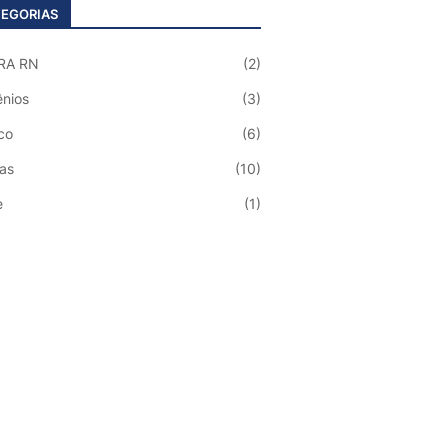
EGORIAS
RA RN
(2)
nios
(3)
co
(6)
ias
(10)
e
(1)