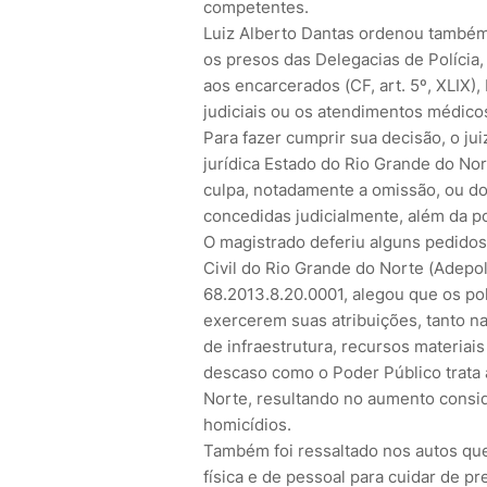
competentes.
Luiz Alberto Dantas ordenou também 
os presos das Delegacias de Polícia
aos encarcerados (CF, art. 5º, XLIX)
judiciais ou os atendimentos médicos,
Para fazer cumprir sua decisão, o jui
jurídica Estado do Rio Grande do Nor
culpa, notadamente a omissão, ou d
concedidas judicialmente, além da po
O magistrado deferiu alguns pedidos
Civil do Rio Grande do Norte (Adepo
68.2013.8.20.0001, alegou que os pol
exercerem suas atribuições, tanto na 
de infraestrutura, recursos materiais
descaso como o Poder Público trata 
Norte, resultando no aumento conside
homicídios.
Também foi ressaltado nos autos que
física e de pessoal para cuidar de p