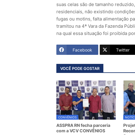
suas celas são de tamanho reduzido,
residenciais, não existindo condiçõe
fugas ou motins, falta alimentação p
tramitou na 4ª Vara da Fazenda Públi
na qual essa situação foi proibida po
Facebook
Twitter
VOCÊ PODE GOSTAR
CONVÊNIOS
NOTÍC
ASSPRA RN fecha parceria
Proje
com a VCV CONVÊNIOS
Recom