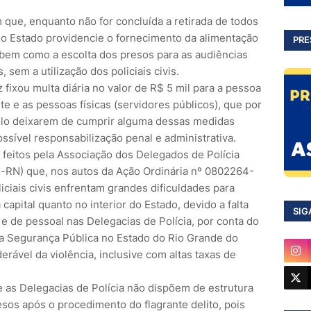
que, enquanto não for concluída a retirada de todos
, o Estado providencie o fornecimento da alimentação
PRE
, bem como a escolta dos presos para as audiências
 sem a utilização dos policiais civis.
z fixou multa diária no valor de R$ 5 mil para a pessoa
te e as pessoas físicas (servidores públicos), que por
olo deixarem de cumprir alguma dessas medidas
ssível responsabilização penal e administrativa.
 feitos pela Associação dos Delegados de Polícia
l-RN) que, nos autos da Ação Ordinária nº 0802264-
iciais civis enfrentam grandes dificuldades para
capital quanto no interior do Estado, devido a falta
SIG
 e de pessoal nas Delegacias de Polícia, por conta do
a Segurança Pública no Estado do Rio Grande do
rável da violência, inclusive com altas taxas de
 as Delegacias de Polícia não dispõem de estrutura
resos após o procedimento do flagrante delito, pois