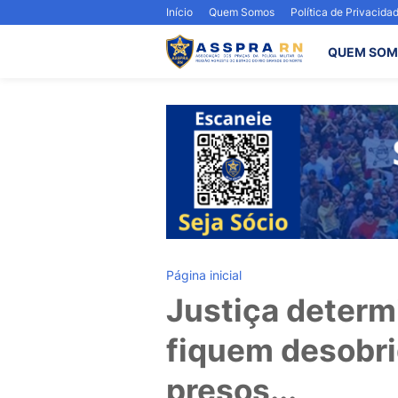
Início
Quem Somos
Política de Privacida
QUEM SOM
Página inicial
Justiça determ
fiquem desobri
presos...