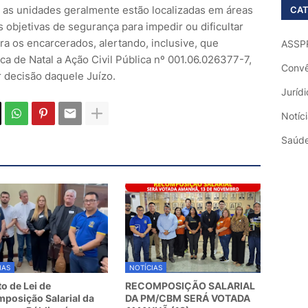
 as unidades geralmente estão localizadas em áreas
CAT
s objetivas de segurança para impedir ou dificultar
ara os encarcerados, alertando, inclusive, que
ASSP
ca de Natal a Ação Civil Pública nº 001.06.026377-7,
Convê
r decisão daquele Juízo.
Jurídi
Notíc
Saúd
IAS
NOTÍCIAS
to de Lei de
RECOMPOSIÇÃO SALARIAL
posição Salarial da
DA PM/CBM SERÁ VOTADA