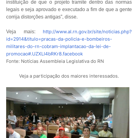
instituição de que o projeto tramite dentro das normas
legais e seja aprovado e executado a fim de que a gente
corrija distorções antigas”, disse.
http://www.al.rn.gov.br/site/noticias.php?
Veja mais:
id=2914&titulo=pracas-da-policia-e-bombeiros-
militares-do-rn-cobram-implantacao-da-lei-de-
promocao#.UZXLI4bRKr8.facebook
Fonte: Notícias Assembleia Legislativa do RN
Veja a participação dos maiores interessados.