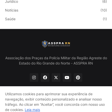
Jurídico
(6)
Notícias
(10)
Saúde
(1)
Associação dos Praças da Polícia Militar da Região Agreste do
Estado do Rio Grande do Norte - ASSPRA RN
Utilizamos cookies para aprimorar sua experiência de
navegação, exibir conteúdo personalizado e analisar nosso
Início
Quem Somos
Política de Privacidade
tráfego. Ao clicar em “Aceitar”, você concorda com nosso uso
Contate-nos
de cookies.
Leia mais