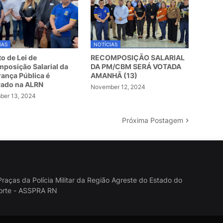
IAS
NOTÍCIAS
to de Lei de
RECOMPOSIÇÃO SALARIAL
posição Salarial da
DA PM/CBM SERÁ VOTADA
ança Pública é
AMANHÃ (13)
vado na ALRN
November 12, 2024
er 13, 2024
Próxima Postagem
raças da Polícia Militar da Região Agreste do Estado do
orte - ASSPRA RN