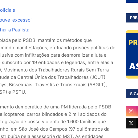
liciais
PRE
houve ‘excesso’
har a Paulista
rolada pelo PSDB, mantém os métodos que
rimindo manifestações, efetuando prisões políticas de
lusive com infiltrações para desmoralizar a luta e
o subscrito por 19 entidades e legendas, entre elas a
), Movimento dos Trabalhadores Rurais Sem Terra
tude da Central Única dos Trabalhadores (JCUT),
ays, Bissexuais, Travestis e Transexuais (ABGLT),
SP) e PSTU.
SIG
mento democrático de uma PM liderada pelo PSDB
elicópteros, carros blindados e 2 mil soldados do
tegração de posse violenta de 1.600 famílias que
rinho, em São José dos Campos (97 quilômetros da
 distribuída pela assessoria do MST. As entidades