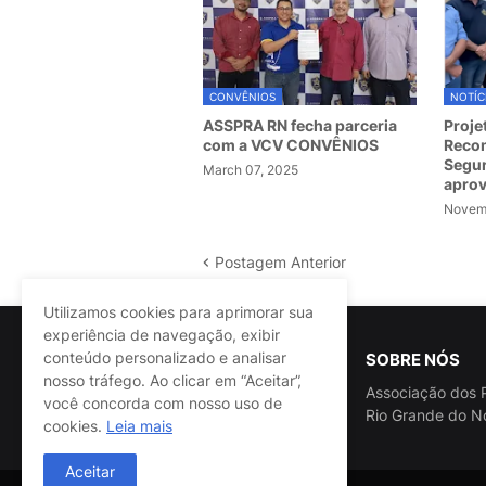
CONVÊNIOS
NOTÍC
ASSPRA RN fecha parceria
Proje
com a VCV CONVÊNIOS
Recom
Segur
March 07, 2025
apro
Novemb
Postagem Anterior
Utilizamos cookies para aprimorar sua
experiência de navegação, exibir
conteúdo personalizado e analisar
SOBRE NÓS
nosso tráfego. Ao clicar em “Aceitar”,
Associação dos P
você concorda com nosso uso de
Rio Grande do N
cookies.
Leia mais
Aceitar