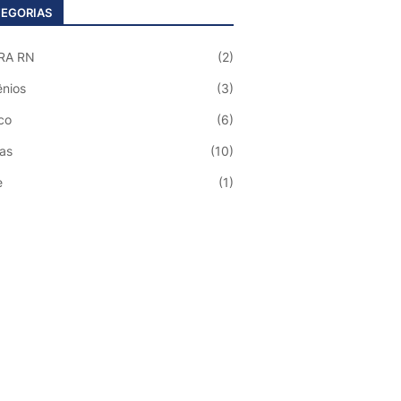
EGORIAS
RA RN
(2)
nios
(3)
co
(6)
ias
(10)
e
(1)