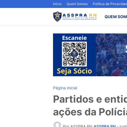
Início
Quem Somos
Política de Privacida
QUEM SOM
Página inicial
Partidos e enti
ações da Polícia
Por ASSPRA RN
ASSPRA RN
-
jun