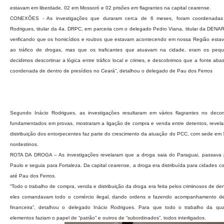
estavam em liberdade, 02 em Mossoró e 02 prisões em flagrantes na capital cearense.
CONEXÕES - As investigações que duraram cerca de 6 meses, foram coordenadas 
Rodrigues, titular da 4a. DRPC, em parceria com o delegado Pedro Viana, titular da DENA
verificando que os homicídios e roubos que estavam acontecendo em nossa Região estav
ao tráfico de drogas, mas que os traficantes que atuavam na cidade, eram os peque
decidimos descortinar a lógica entre tráfico local e crimes, e descobrimos que a fonte ab
coordenada de dentro de presídios no Ceará”, detalhou o delegado de Pau dos Ferros
Segundo Inácio Rodrigues, as investigações resultaram em vários flagrantes no decor
fundamentados em provas, mostraram a ligação de compra e venda entre detentos, reve
distribuição dos entorpecentes faz parte do crescimento da atuação do PCC, com sede em
nordestinos.
ROTA DA DROGA – As investigações revelaram que a droga saia do Paraguai, passava 
Paulo e seguia para Fortaleza. Da capital cearense, a droga era distribuída para cidades
até Pau dos Ferros.
“Todo o trabalho de compra, venda e distribuição da droga era feita pelos criminosos de den
eles comandavam todo o comércio ilegal, dando ordens e fazendo acompanhamento d
financeira”, detalhou o delegado Inácio Rodrigues. Para que todo o trabalho da quad
elementos faziam o papel de “patrão” e outros de “subordinados”, todos interligados.