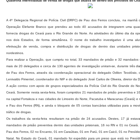
Quadrilha interestadual de venda de drogas que atuava de dentro dos presídios do Cea
A 4ª Delegacia Regional de Polícia Civil (DRPC) de Pau dos Ferros concluiu, na manhã de
Operação Elefante Branco que prendeu ao todo 40 acusados de integrarem uma quadri
fornecia drogas do Ceará para o Rio Grande do Norte. As atividades do último dia da op
nos dois Estados, de forma simultânea. O nome do trabalho investigativo é uma alu
efetivação de venda, compra e distribuição de drogas de dentro das unidades prisi
nordestinos.
Para realizar a Operação, que cumpriu no total, 33 mandados de prisão e 32 mandados
mais de 20 delegados e cerca de 130 agentes de investigação uniram-se, durante três dias
de Pau dos Ferros, através da coordenação operacional do delegado Odilon Teodósio,
Lenivaldo Pimentel, coordenador do NIP e do delegado José Carlos de Oliveira, diretor da
A ação contou com apoio de grupos especializados da Polícia Civil do Rio Grande do Nort
Ceará. Somente nesta sexta-feira, foram cumpridos 21 mandados de prisão preventiva e 
na capital Fortaleza e nas cidades de Limoeiro do Norte, Pacatuba e Maracanau (Ceará) e
e Pau dos Ferros (RN), e ainda o bloqueio de 05 contas bancárias utilizadas para a mov
tráfico de drogas.
Os trabalhos da sexta-feira resultaram na prisão de 24 acusados. Destes, 17 já esta
mandados de prisão preventiva dentro das unidades prisionais, 16 no RN e 01 no Ceará
Pau dos Ferros, 02 no Encanto, 01 em Caraúbas, 01 em Patú, 01 em Caicó, 01 no Presídi
Natal. No Estado do Ceará, 01 mandado foi expedido para um preso que está no Presídio