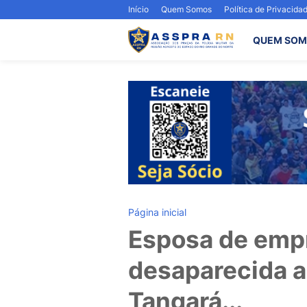
Início
Quem Somos
Política de Privacida
QUEM SOM
Página inicial
Esposa de empr
desaparecida a
Tangará...