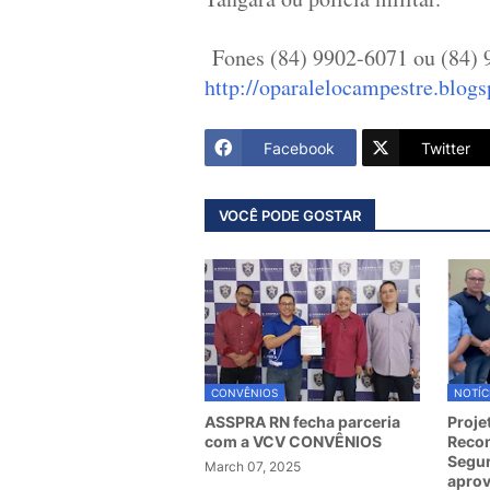
Fones (84) 9902-6071 ou (84) 
http://oparalelocampestre.blogs
Facebook
Twitter
VOCÊ PODE GOSTAR
CONVÊNIOS
NOTÍC
ASSPRA RN fecha parceria
Proje
com a VCV CONVÊNIOS
Recom
Segur
March 07, 2025
apro