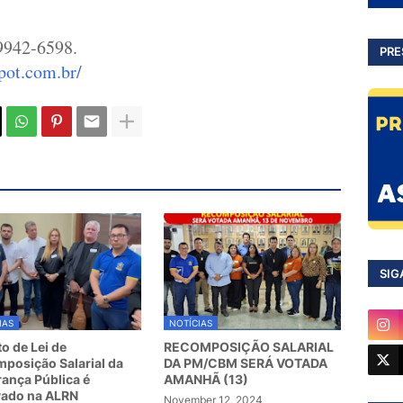
9942-6598.
PRE
pot.com.br/
SIG
IAS
NOTÍCIAS
to de Lei de
RECOMPOSIÇÃO SALARIAL
posição Salarial da
DA PM/CBM SERÁ VOTADA
ança Pública é
AMANHÃ (13)
vado na ALRN
November 12, 2024