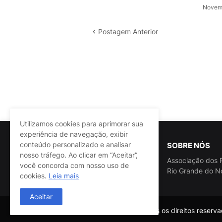
Novemb
Postagem Anterior
Utilizamos cookies para aprimorar sua
experiência de navegação, exibir
conteúdo personalizado e analisar
SOBRE NÓS
nosso tráfego. Ao clicar em “Aceitar”,
Associação dos P
você concorda com nosso uso de
Rio Grande do N
cookies.
Leia mais
Aceitar
@ASSPRA RN Todos os direitos reservad