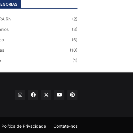
EGORIAS
RA RN
(2)
nios
(3)
co
(6)
ias
(10)
e
(1)
Política de Privacidade
Contate-nos