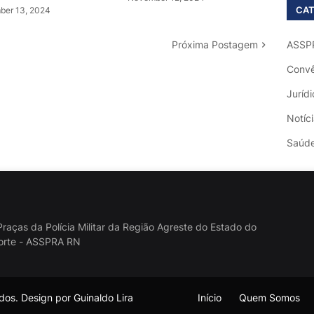
CAT
er 13, 2024
Próxima Postagem
ASSP
Convê
Jurídi
Notíc
Saúd
raças da Polícia Militar da Região Agreste do Estado do
orte - ASSPRA RN
os. Design por Guinaldo Lira
Início
Quem Somos