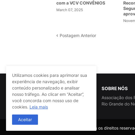
com a VCV CONVÊNIOS
Recom
Segur
March 07, 2025
apro
Novemb
Postagem Anterior
Utilizamos cookies para aprimorar sua
experiência de navegação, exibir
conteúdo personalizado e analisar
SOBRE NÓS
nosso tráfego. Ao clicar em “Aceitar”,
Associação dos P
você concorda com nosso uso de
Rio Grande do N
cookies.
Leia mais
Aceitar
@ASSPRA RN Todos os direitos reservad