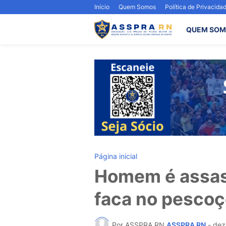
Início
Quem Somos
Política de Privacida
QUEM SOM
Página inicial
Homem é assas
faca no pescoç
Por ASSPRA RN
ASSPRA RN
-
dez