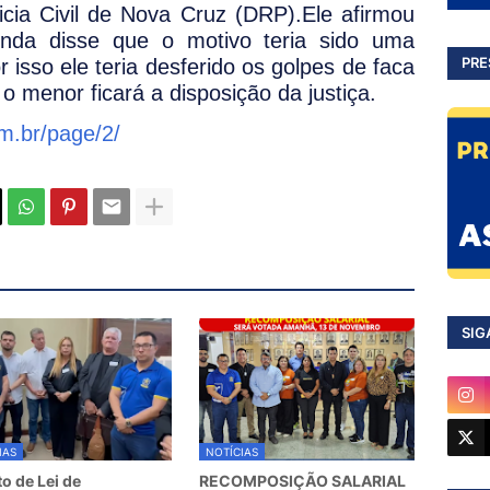
icia Civil de Nova Cruz (DRP).Ele afirmou
nda disse que o motivo teria sido uma
PRE
r isso ele teria desferido os golpes de faca
o menor ficará a disposição da justiça.
om.br/page/2/
SIG
IAS
NOTÍCIAS
to de Lei de
RECOMPOSIÇÃO SALARIAL