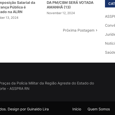
posição Salarial da
DA PM/CBM SERÁ VOTADA
CAT
ança Pública é
AMANHÃ (13)
vado na ALRN
November 12, 2024
ASSP
er 13, 2024
Convê
Próxima Postagem
Jurídi
Notíc
Saúd
raças da Polícia Militar da Região Agreste do Estado do
orte - ASSPRA RN
os. Design por Guinaldo Lira
Início
Quem Somos