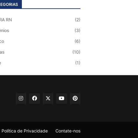
EGORIAS
RA RN
(2)
nios
(3)
co
(6)
ias
(10)
e
(1)
Política de Privacidade
Contate-nos