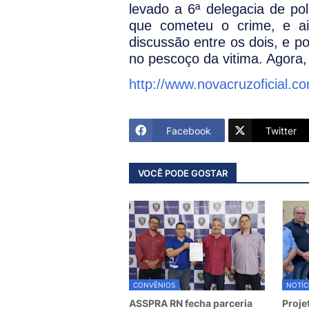
levado a 6ª delegacia de pol
que cometeu o crime, e ai
discussão entre os dois, e po
no pescoço da vitima. Agora, 
http://www.novacruzoficial.c
Facebook
Twitter
VOCÊ PODE GOSTAR
CONVÊNIOS
NOTÍC
ASSPRA RN fecha parceria
Proje