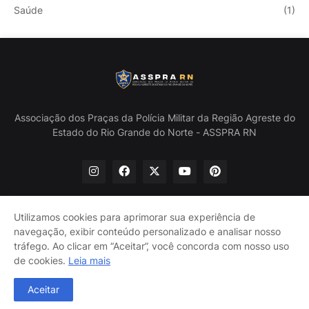
Saúde
(1)
Associação dos Praças da Polícia Militar da Região Agreste do
Estado do Rio Grande do Norte - ASSPRA RN
Utilizamos cookies para aprimorar sua experiência de
navegação, exibir conteúdo personalizado e analisar nosso
Início
Quem Somos
Política de Privacidade
tráfego. Ao clicar em “Aceitar”, você concorda com nosso uso
Contate-nos
de cookies.
Leia mais
@ASSPRA RN Todos os direitos reservados. Design por
Aceitar
Guinaldo Lira