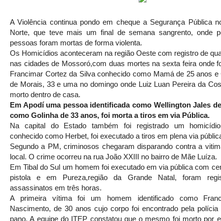
A Violência continua pondo em cheque a Segurança Pública n
Norte, que teve mais um final de semana sangrento, onde 
pessoas foram mortas de forma violenta.
Os Homicídios aconteceram na região Oeste com registro de qua
nas cidades de Mossoró,com duas mortes na sexta feira onde 
Francimar Cortez da Silva conhecido como Mamá de 25 anos e 
de Morais, 33 e uma no domingo onde Luiz Luan Pereira da Cost
morto dentro de casa.
Em Apodí uma pessoa identificada como Wellington Jales de
como Golinha de 33 anos, foi morta a tiros em via Pública.
Na capital do Estado também foi registrado um homicídio
conhecido como Herbet, foi executado a tiros em plena via públic
Segundo a PM, criminosos chegaram disparando contra a viti
local. O crime ocorreu na rua João XXIII no bairro de Mãe Luíza.
Em Tibal do Sul um homem foi executado em via pública com cerc
pistola e em Pureza,região da Grande Natal, foram regi
assassinatos em três horas.
A primeira vítima foi um homem identificado como Franc
Nascimento, de 30 anos cujo corpo foi encontrado pela políci
pano. A equipe do ITEP constatou que o mesmo foi morto por