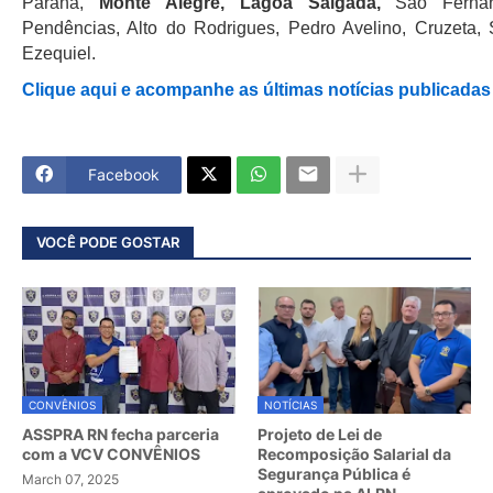
Paraná,
Monte Alegre, Lagoa Salgada,
São Fernand
Pendências, Alto do Rodrigues, Pedro Avelino, Cruzeta,
Ezequiel.
Clique aqui e acompanhe as últimas notícias publicada
Facebook
VOCÊ PODE GOSTAR
CONVÊNIOS
NOTÍCIAS
ASSPRA RN fecha parceria
Projeto de Lei de
com a VCV CONVÊNIOS
Recomposição Salarial da
Segurança Pública é
March 07, 2025