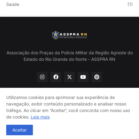
Saúde
(1)
Associação dos Praças da Polícia Militar da Região Agreste do
Estado do Rio Grande do Norte - ASSPRA RN
Utilizamos cookies para aprimorar sua experiência de
navegação, exibir conteúdo personalizado e analisar nosso
Início
Quem Somos
Política de Privacidade
tráfego. Ao clicar em “Aceitar”, você concorda com nosso uso
Contate-nos
de cookies.
Leia mais
@ASSPRA RN Todos os direitos reservados. Design por
Aceitar
Guinaldo Lira