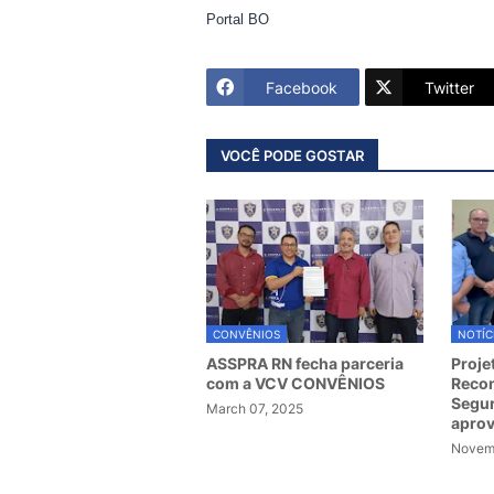
Portal BO
Facebook
Twitter
VOCÊ PODE GOSTAR
CONVÊNIOS
NOTÍC
ASSPRA RN fecha parceria
Proje
com a VCV CONVÊNIOS
Recom
Segur
March 07, 2025
apro
Novemb