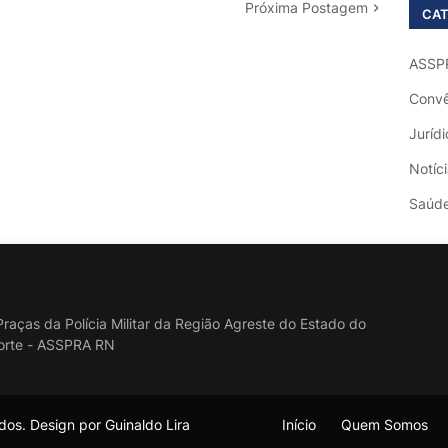
Próxima Postagem
CAT
ASSP
Convê
Jurídi
Notíc
Saúd
raças da Polícia Militar da Região Agreste do Estado do
orte - ASSPRA RN
os. Design por Guinaldo Lira
Início
Quem Somos