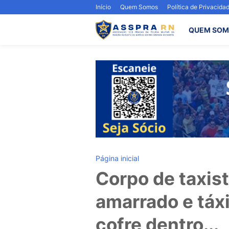
Início
Quem Somos
Política de Privacida
QUEM SOM
Página inicial
Corpo de taxis
amarrado e tá
cofre dentro...