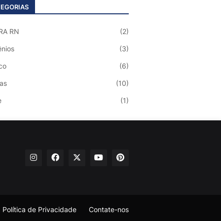
EGORIAS
RA RN
(2)
nios
(3)
co
(6)
ias
(10)
e
(1)
Política de Privacidade
Contate-nos