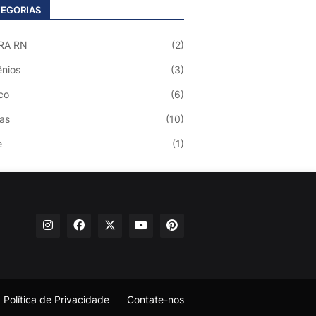
EGORIAS
RA RN
(2)
nios
(3)
co
(6)
ias
(10)
e
(1)
Política de Privacidade
Contate-nos