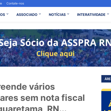
de
Contate-nos
OS
ASSOCIADO
NOTÍCIAS
INTERATIVIDADE
ÁRE
preende vários
ares sem nota fiscal
guaretama, RN...