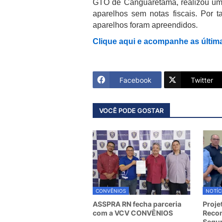
GTO de Canguaretama, realizou uma
aparelhos sem notas fiscais. Por t
aparelhos foram apreendidos.
Clique aqui e acompanhe as últim
Facebook
Twitter
VOCÊ PODE GOSTAR
CONVÊNIOS
NOTÍC
ASSPRA RN fecha parceria
Proje
com a VCV CONVÊNIOS
Recom
Segur