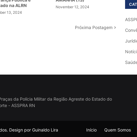
CAT
vado na ALRN
November 12, 2024
er 13, 2024
ASSP
Próxima Postagem
Convê
Jurídi
Notíc
Saúd
raças da Polícia Militar da Região Agreste do Estado do
orte - ASSPRA RN
os. Design por Guinaldo Lira
Início
Quem Somos