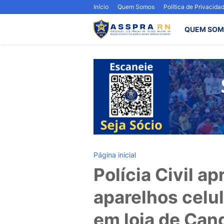
Início
Quem Somos
Política de Privacida
QUEM SOM
Página inicial
Polícia Civil a
aparelhos celul
em loja de Can