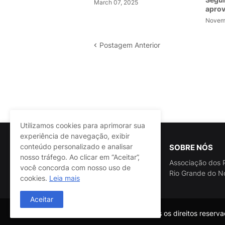
March 07, 2025
apro
Novemb
Postagem Anterior
Utilizamos cookies para aprimorar sua
experiência de navegação, exibir
conteúdo personalizado e analisar
SOBRE NÓS
nosso tráfego. Ao clicar em “Aceitar”,
Associação dos P
você concorda com nosso uso de
Rio Grande do N
cookies.
Leia mais
Aceitar
@ASSPRA RN Todos os direitos reservad