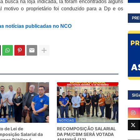
 busca na loja indicada, lá foram encontrados alguns
al motivo o proprietário foi conduzido para a Dp e os
PRE
as notícias publicadas no NCO
SIG
IAS
NOTÍCIAS
to de Lei de
RECOMPOSIÇÃO SALARIAL
posição Salarial da
DA PM/CBM SERÁ VOTADA
ança Pública é
AMANHÃ (13)