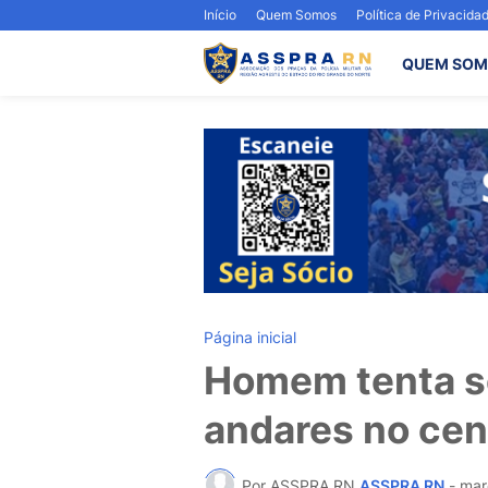
Início
Quem Somos
Política de Privacida
QUEM SOM
Página inicial
Homem tenta se
andares no cen
Por ASSPRA RN
ASSPRA RN
-
mar