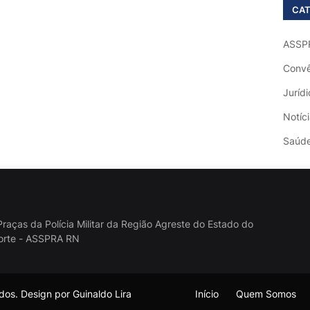
CAT
ASSP
Convê
Jurídi
Notíc
Saúd
raças da Polícia Militar da Região Agreste do Estado do
orte - ASSPRA RN
os. Design por Guinaldo Lira
Início
Quem Somos