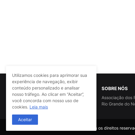
Utilizamos cookies para aprimorar sua
experiência de navegação, exibir
conteúdo personalizado e analisar
SOBRE NÓS
nosso tráfego. Ao clicar em “Aceitar”,
Associação dos P
você concorda com nosso uso de
Rio Grande do N
cookies.
Leia mais
Aceitar
@ASSPRA RN Todos os direitos reservad