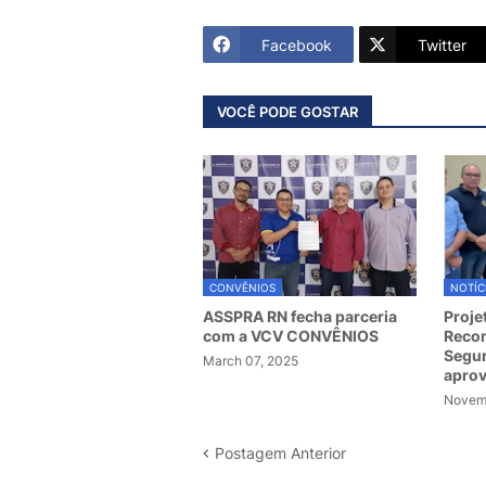
Facebook
Twitter
VOCÊ PODE GOSTAR
CONVÊNIOS
NOTÍC
ASSPRA RN fecha parceria
Proje
com a VCV CONVÊNIOS
Recom
Segur
March 07, 2025
apro
Novemb
Postagem Anterior