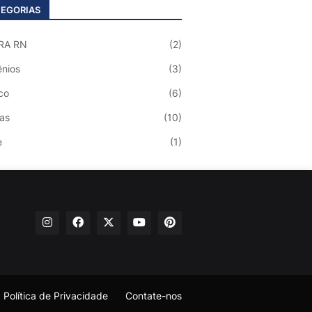
EGORIAS
RA RN
(2)
nios
(3)
co
(6)
ias
(10)
e
(1)
Política de Privacidade
Contate-nos