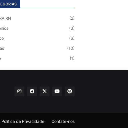
EGORIAS
RA RN
(2)
nios
(3)
co
(6)
ias
(10)
e
(1)
Política de Privacidade
Contate-nos