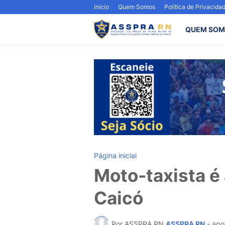
Início
Quem Somos
Política de Privacida
QUEM SOM
Página inicial
Moto-taxista é
Caicó
Por ASSPRA RN
ASSPRA RN
-
ago