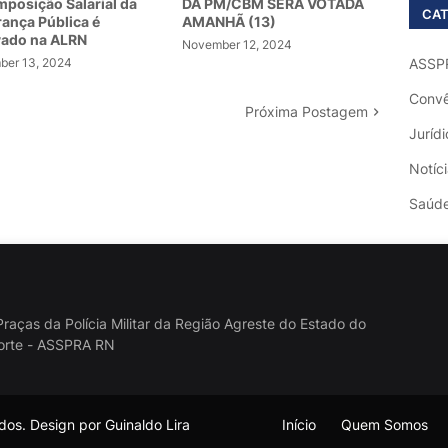
posição Salarial da
DA PM/CBM SERÁ VOTADA
CAT
ança Pública é
AMANHÃ (13)
vado na ALRN
November 12, 2024
er 13, 2024
ASSP
Convê
Próxima Postagem
Jurídi
Notíc
Saúd
raças da Polícia Militar da Região Agreste do Estado do
orte - ASSPRA RN
os. Design por Guinaldo Lira
Início
Quem Somos