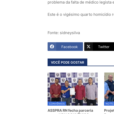
problema da falta de médico legista 
Este é o vigésimo quarto homicídio 
Fonte: sidneysilva
Facebook
Twitter
VOCÊ PODE GOSTAR
CONVÊNIOS
NOTÍC
ASSPRA RN fecha parceria
Proje