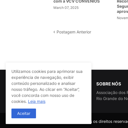
com a VCV CONVÊNIOS
Recom
Segur
March 07, 2025
apro
Novemb
Postagem Anterior
Utilizamos cookies para aprimorar sua
experiência de navegação, exibir
conteúdo personalizado e analisar
SOBRE NÓS
nosso tráfego. Ao clicar em “Aceitar”,
Associação dos P
você concorda com nosso uso de
Rio Grande do N
cookies.
Leia mais
Aceitar
@ASSPRA RN Todos os direitos reservad