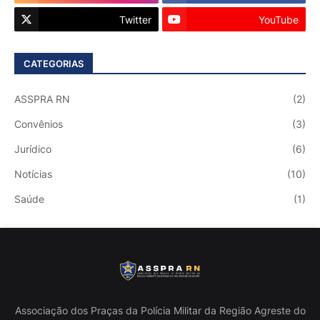
Twitter
YouTube
CATEGORIAS
ASSPRA RN
(2)
Convênios
(3)
Jurídico
(6)
Notícias
(10)
Saúde
(1)
Associação dos Praças da Polícia Militar da Região Agreste do