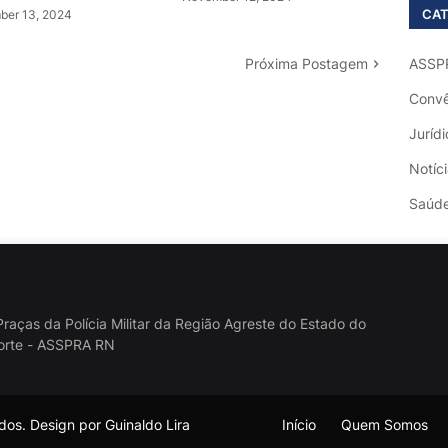
CAT
er 13, 2024
Próxima Postagem
ASSP
Convê
Jurídi
Notíc
Saúd
raças da Polícia Militar da Região Agreste do Estado do
orte - ASSPRA RN
os. Design por Guinaldo Lira
Início
Quem Somos