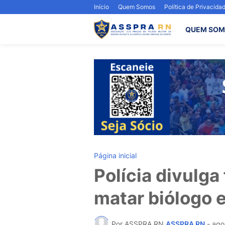
Início
Quem Somos
Política de Privacida
QUEM SOM
Página inicial
Polícia divulga
matar biólogo 
Por ASSPRA RN
ASSPRA RN
-
ago