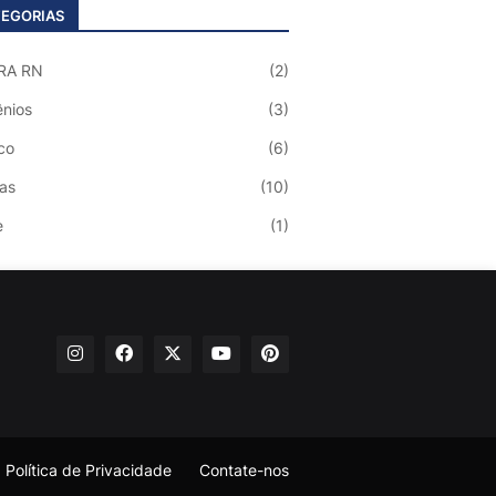
EGORIAS
RA RN
(2)
nios
(3)
co
(6)
ias
(10)
e
(1)
Política de Privacidade
Contate-nos