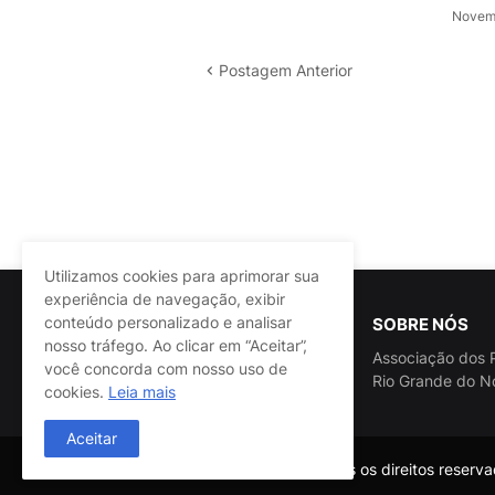
Novemb
Postagem Anterior
Utilizamos cookies para aprimorar sua
experiência de navegação, exibir
conteúdo personalizado e analisar
SOBRE NÓS
nosso tráfego. Ao clicar em “Aceitar”,
Associação dos P
você concorda com nosso uso de
Rio Grande do N
cookies.
Leia mais
Aceitar
@ASSPRA RN Todos os direitos reservad