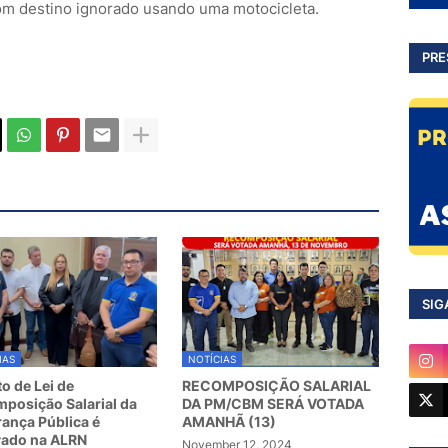
com destino ignorado usando uma motocicleta.
PRE
SIG
IAS
NOTÍCIAS
to de Lei de
RECOMPOSIÇÃO SALARIAL
posição Salarial da
DA PM/CBM SERÁ VOTADA
ança Pública é
AMANHÃ (13)
vado na ALRN
November 12, 2024