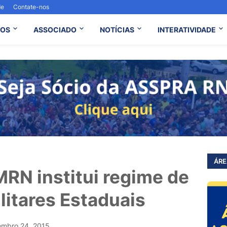
de
Contate-nos
OS
ASSOCIADO
NOTÍCIAS
INTERATIVIDADE
ÁRE
RN institui regime de
litares Estaduais
embro 24, 2015