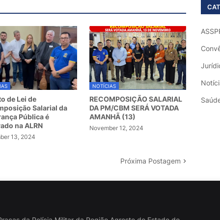
CAT
ASSP
Convê
Jurídi
Notíc
IAS
NOTÍCIAS
to de Lei de
RECOMPOSIÇÃO SALARIAL
Saúd
posição Salarial da
DA PM/CBM SERÁ VOTADA
ança Pública é
AMANHÃ (13)
vado na ALRN
November 12, 2024
er 13, 2024
Próxima Postagem
raças da Polícia Militar da Região Agreste do Estado do