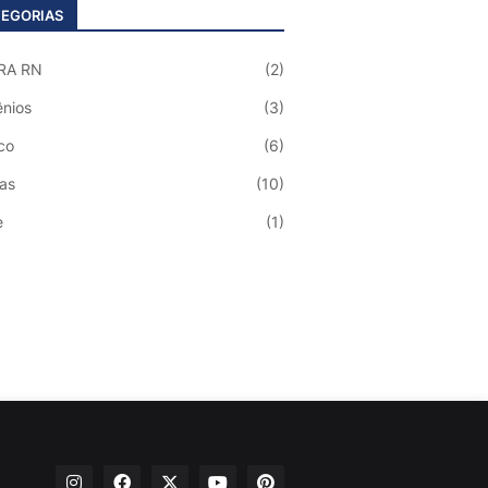
EGORIAS
RA RN
(2)
nios
(3)
co
(6)
ias
(10)
e
(1)