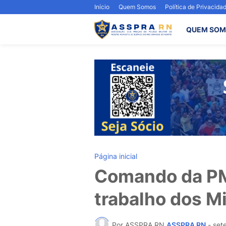
Início
Quem Somos
Política de Privacida
QUEM SOM
Página inicial
Comando da PM
trabalho dos Mi
Por ASSPRA RN
ASSPRA RN
-
set