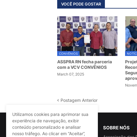
VOCÊ PODE GOSTAR
CONVÊNIOS
NOTÍC
ASSPRA RN fecha parceria
Proje
com a VCV CONVÊNIOS
Recom
Segur
March 07, 2025
apro
Novemb
Postagem Anterior
Utilizamos cookies para aprimorar sua
experiência de navegação, exibir
conteúdo personalizado e analisar
SOBRE NÓS
nosso tráfego. Ao clicar em “Aceitar”,
Associação dos P