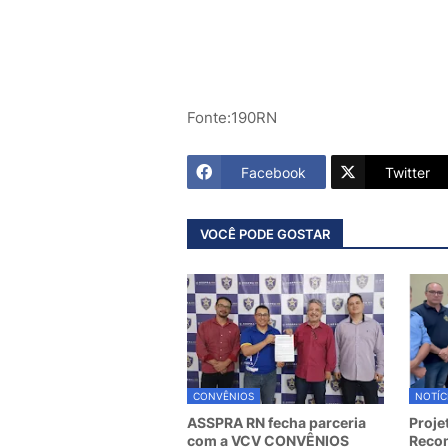
Fonte:190RN
Facebook
Twitter
VOCÊ PODE GOSTAR
CONVÊNIOS
NOTÍC
ASSPRA RN fecha parceria
Proje
com a VCV CONVÊNIOS
Recom