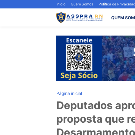
Início
Quem Somos
Política de Privacida
QUEM SOM
Página inicial
Deputados apro
proposta que r
Desarmament