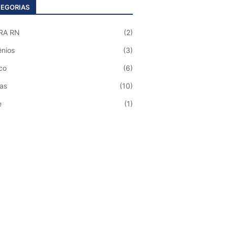
EGORIAS
RA RN
(2)
nios
(3)
co
(6)
ias
(10)
e
(1)