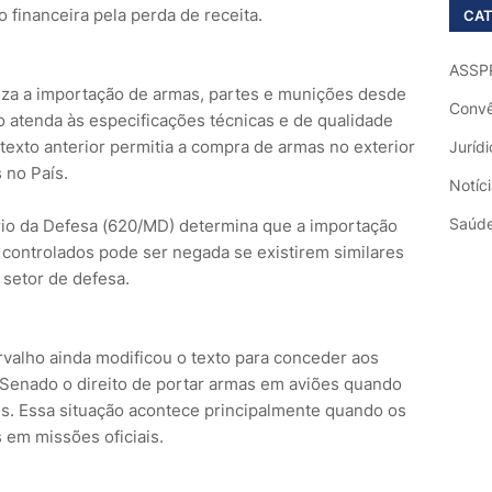
financeira pela perda de receita.
CAT
ASSP
oriza a importação de armas, partes e munições desde
Convê
o atenda às especificações técnicas e de qualidade
texto anterior permitia a compra de armas no exterior
Jurídi
 no País.
Notíc
Saúd
rio da Defesa (620/MD) determina que a importação
controlados pode ser negada se existirem similares
o setor de defesa.
valho ainda modificou o texto para conceder aos
o Senado o direito de portar armas em aviões quando
es. Essa situação acontece principalmente quando os
 em missões oficiais.