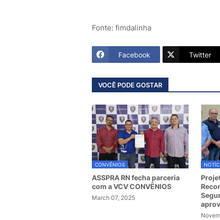
Fonte: fimdalinha
Facebook
Twitter
VOCÊ PODE GOSTAR
CONVÊNIOS
NOTÍC
ASSPRA RN fecha parceria
Proje
com a VCV CONVÊNIOS
Recom
Segur
March 07, 2025
apro
Novemb