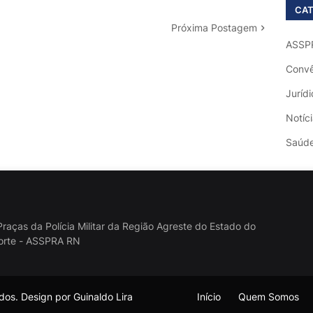
CAT
Próxima Postagem
ASSP
Convê
Jurídi
Notíc
Saúd
raças da Polícia Militar da Região Agreste do Estado do
orte - ASSPRA RN
os. Design por Guinaldo Lira
Início
Quem Somos