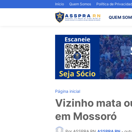
Início
Quem Somos
Política de Privacida
QUEM SOM
Página inicial
Vizinho mata o
em Mossoró
Por ASSPRA RN
ASSPRA RN
-
out