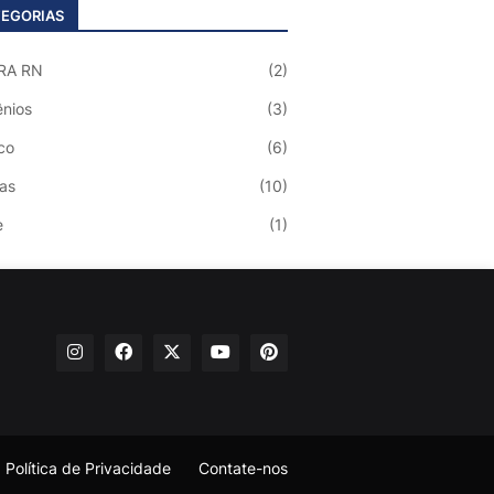
EGORIAS
RA RN
(2)
nios
(3)
co
(6)
ias
(10)
e
(1)
Política de Privacidade
Contate-nos