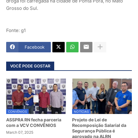
droga foi carregada na cidade de Ponta Porã, no Mato
Grosso do Sul.
Fonte: g1
Facebook
VOCÊ PODE GOSTAR
CONVÊNIOS
NOTÍCIAS
ASSPRA RN fecha parceria
Projeto de Lei de
com a VCV CONVÊNIOS
Recomposição Salarial da
Segurança Pública é
March 07, 2025
aprovado na ALRN