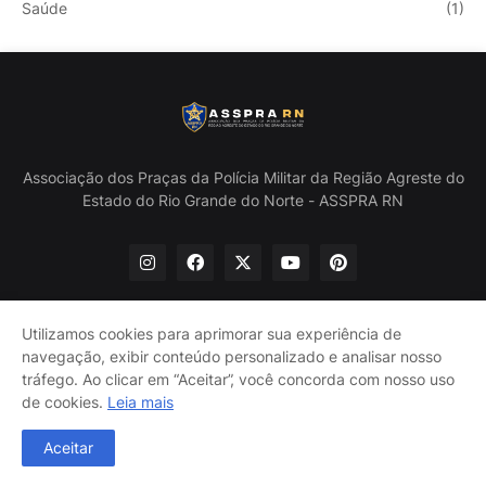
Saúde
(1)
Associação dos Praças da Polícia Militar da Região Agreste do
Estado do Rio Grande do Norte - ASSPRA RN
Utilizamos cookies para aprimorar sua experiência de
navegação, exibir conteúdo personalizado e analisar nosso
Início
Quem Somos
Política de Privacidade
tráfego. Ao clicar em “Aceitar”, você concorda com nosso uso
Contate-nos
de cookies.
Leia mais
@ASSPRA RN Todos os direitos reservados. Design por
Aceitar
Guinaldo Lira