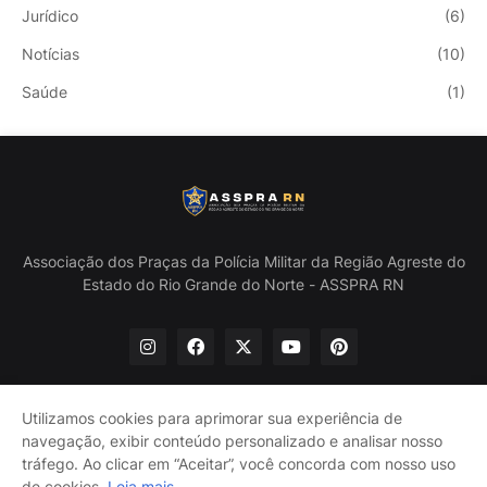
Jurídico
(6)
Notícias
(10)
Saúde
(1)
Associação dos Praças da Polícia Militar da Região Agreste do
Estado do Rio Grande do Norte - ASSPRA RN
Utilizamos cookies para aprimorar sua experiência de
navegação, exibir conteúdo personalizado e analisar nosso
Início
Quem Somos
Política de Privacidade
tráfego. Ao clicar em “Aceitar”, você concorda com nosso uso
Contate-nos
de cookies.
Leia mais