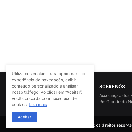
Utilizamos cookies para aprimorar sua
experiência de navegação, exibir
conteúdo personalizado e analisar
SOBRE NÓS
nosso tráfego. Ao clicar em “Aceitar”,
Associação dos P
você concorda com nosso uso de
Rio Grande do N
cookies.
Leia mais
Aceitar
@ASSPRA RN Todos os direitos reservad