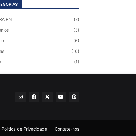
EGORIAS
RA RN
(2)
nios
(3)
co
(6)
ias
(10)
e
(1)
Política de Privacidade
Contate-nos