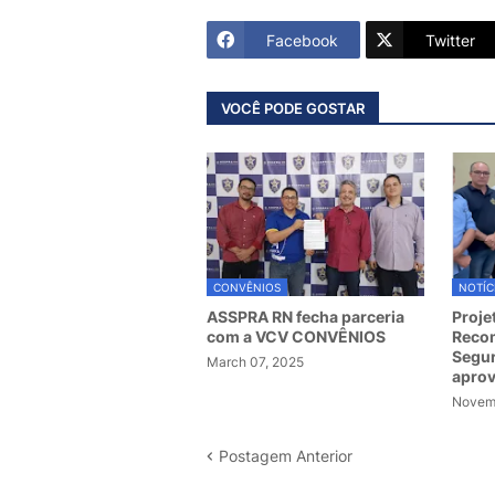
Facebook
Twitter
VOCÊ PODE GOSTAR
CONVÊNIOS
NOTÍC
ASSPRA RN fecha parceria
Proje
com a VCV CONVÊNIOS
Recom
Segur
March 07, 2025
apro
Novemb
Postagem Anterior