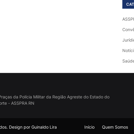
CAT
ASSP
Convê
Jurídi
Notíc
Saúd
raças da Polícia Militar da Região Agreste do Estado do
orte - ASSPRA RN
os. Design por Guinaldo Lira
Início
Quem Somos