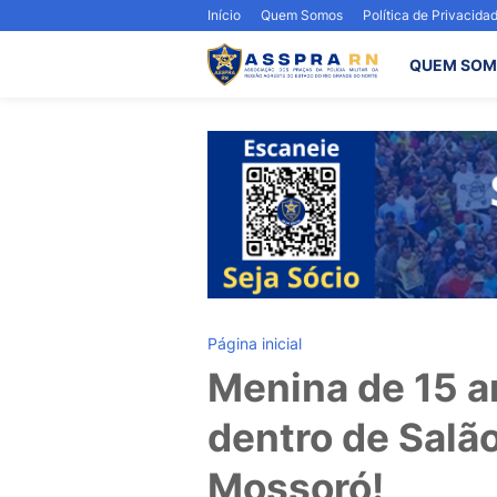
Início
Quem Somos
Política de Privacida
QUEM SOM
Página inicial
Menina de 15 a
dentro de Salã
Mossoró!