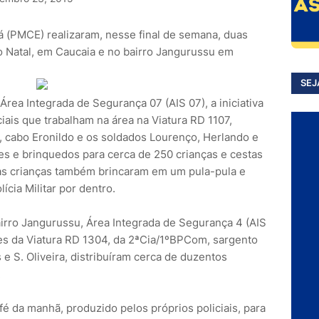
rá (PMCE) realizaram, nesse final de semana, duas
 Natal, em Caucaia e no bairro Jangurussu em
SEJ
Área Integrada de Segurança 07 (AIS 07), a iniciativa
ciais que trabalham na área na Viatura RD 1107,
n, cabo Eronildo e os soldados Lourenço, Herlando e
es e brinquedos para cerca de 250 crianças e cestas
o as crianças também brincaram em um pula-pula e
cia Militar por dentro.
irro Jangurussu, Área Integrada de Segurança 4 (AIS
tes da Viatura RD 1304, da 2ªCia/1ºBPCom, sargento
 S. Oliveira, distribuíram cerca de duzentos
.
fé da manhã, produzido pelos próprios policiais, para