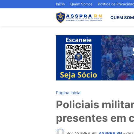
Início
Quem Somos
Política de Privacida
QUEM SOM
Página inicial
Policiais milit
presentes em 
Por ASSPRA RN
ASSPRA RN
-
dez