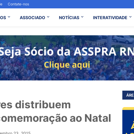
de
Contate-nos
OS
ASSOCIADO
NOTÍCIAS
INTERATIVIDADE
ÁRE
ares distribuem
comemoração ao Natal
embro 23, 2015