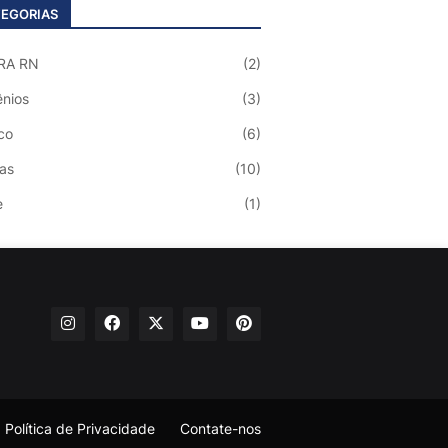
EGORIAS
RA RN
(2)
nios
(3)
co
(6)
ias
(10)
e
(1)
Política de Privacidade
Contate-nos