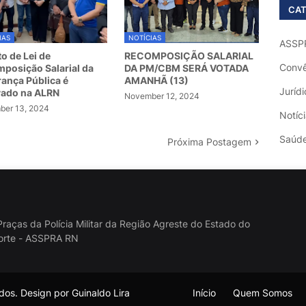
CAT
IAS
NOTÍCIAS
ASSP
to de Lei de
RECOMPOSIÇÃO SALARIAL
Convê
posição Salarial da
DA PM/CBM SERÁ VOTADA
ança Pública é
AMANHÃ (13)
Jurídi
vado na ALRN
November 12, 2024
er 13, 2024
Notíc
Saúd
Próxima Postagem
raças da Polícia Militar da Região Agreste do Estado do
orte - ASSPRA RN
os. Design por Guinaldo Lira
Início
Quem Somos