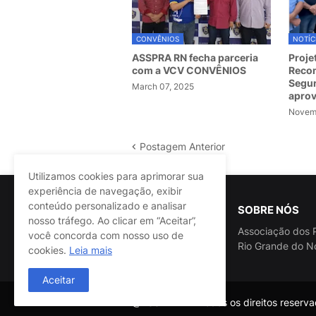
CONVÊNIOS
NOTÍC
ASSPRA RN fecha parceria
Proje
com a VCV CONVÊNIOS
Recom
Segur
March 07, 2025
apro
Novemb
Postagem Anterior
Utilizamos cookies para aprimorar sua
experiência de navegação, exibir
conteúdo personalizado e analisar
SOBRE NÓS
nosso tráfego. Ao clicar em “Aceitar”,
Associação dos P
você concorda com nosso uso de
Rio Grande do N
cookies.
Leia mais
Aceitar
@ASSPRA RN Todos os direitos reservad