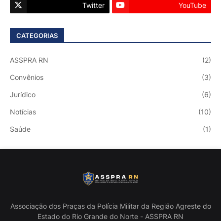
Twitter
YouTube
CATEGORIAS
ASSPRA RN
(2)
Convênios
(3)
Jurídico
(6)
Notícias
(10)
Saúde
(1)
Associação dos Praças da Polícia Militar da Região Agreste do
Estado do Rio Grande do Norte - ASSPRA RN