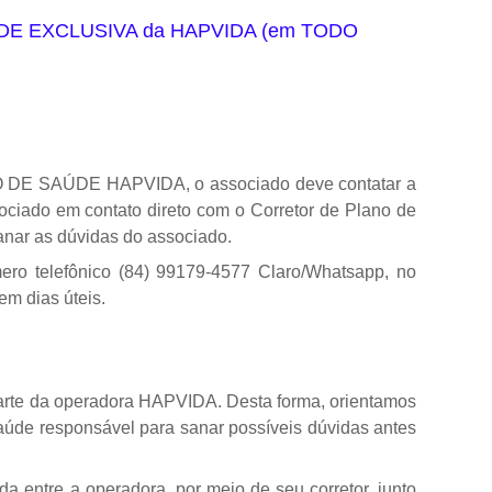
DE EXCLUSIVA da HAPVIDA (em TODO
O DE SAÚDE HAPVIDA, o associado deve contatar a
ciado em contato direto com o Corretor de Plano de
anar as dúvidas do associado.
ro telefônico (84) 99179-4577 Claro/Whatsapp, no
m dias úteis.
arte da operadora HAPVIDA. Desta forma, orientamos
aúde responsável para sanar possíveis dúvidas antes
a entre a operadora, por meio de seu corretor, junto