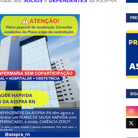
inado aos
SÓCIOS
e
DEPENDENTES
da ASSPRA
PRE
SIG