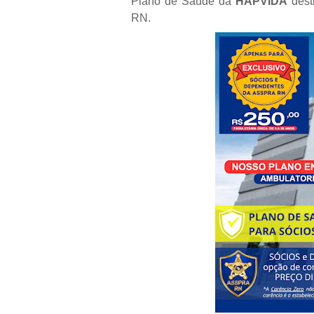
Plano de Saúde da
HAPVIDA
dest
RN.