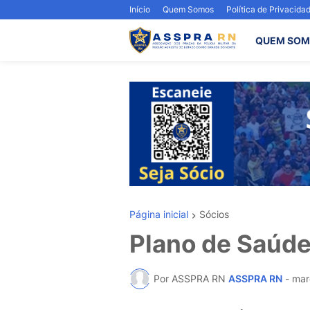
Início
Quem Somos
Política de Privacida
QUEM SOM
Página inicial
Sócios
Plano de Saúd
Por ASSPRA RN
ASSPRA RN
-
mar