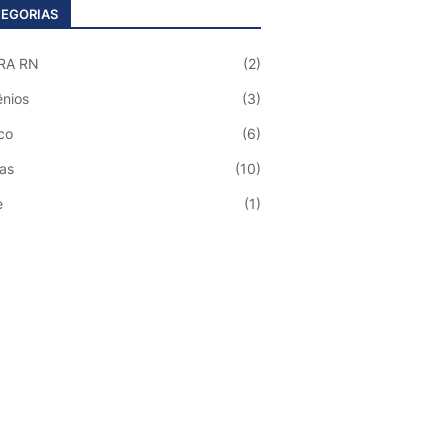
EGORIAS
RA RN
(2)
nios
(3)
co
(6)
ias
(10)
e
(1)