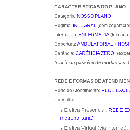
CARACTERÍSTICAS DO PLANO
Categoria:
NOSSO PLANO
Regime:
INTEGRAL
(sem coparticip
Internação:
ENFERMARIA
(limitada
Cobertura:
AMBULATORIAL + HOSP
Carência:
CARÊNCIA ZERO
*
(
exce
*
Carência
passível de mudanças
. 
REDE E FORMAS DE ATENDIME
Rede de Atendimento:
REDE EXCLUS
Consultas:
Eletiva Presencial:
REDE EX
metropolitana)
Eletiva Virtual (via internet):