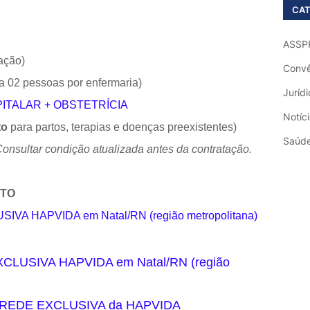
CAT
ASSP
ação)
Convê
 a 02 pessoas por enfermaria)
Jurídi
ITALAR + OBSTETRÍCIA
Notíc
to
para partos, terapias e doenças preexistentes)
Saúd
Consultar condição atualizada antes da contratação.
NTO
IVA HAPVIDA em Natal/RN (região metropolitana)
CLUSIVA HAPVIDA em Natal/RN (região
REDE EXCLUSIVA da HAPVIDA