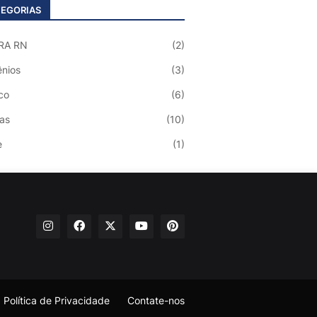
EGORIAS
RA RN
(2)
nios
(3)
co
(6)
ias
(10)
e
(1)
Política de Privacidade
Contate-nos