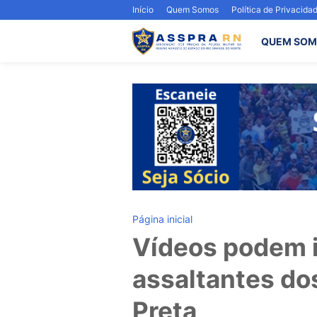
Início
Quem Somos
Política de Privacida
QUEM SOM
Página inicial
Vídeos podem i
assaltantes do
Preta