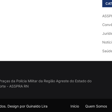
CAT
ASSP
Convê
Jurídi
Notíc
Saúd
raças da Polícia Militar da Região Agreste do Estado do
orte - ASSPRA RN
os. Design por Guinaldo Lira
Início
Quem Somos