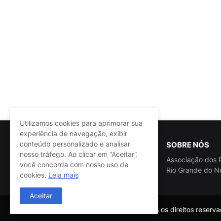
Utilizamos cookies para aprimorar sua
experiência de navegação, exibir
conteúdo personalizado e analisar
SOBRE NÓS
nosso tráfego. Ao clicar em “Aceitar”,
Associação dos P
você concorda com nosso uso de
Rio Grande do N
cookies.
Leia mais
Aceitar
@ASSPRA RN Todos os direitos reservad