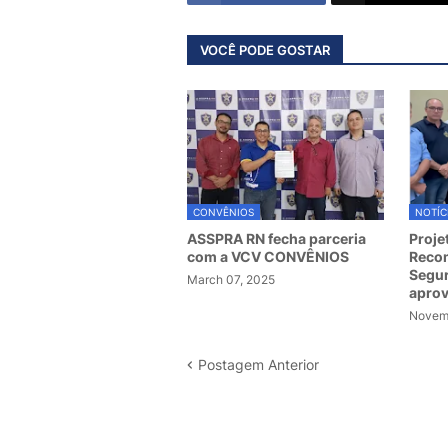
VOCÊ PODE GOSTAR
CONVÊNIOS
NOTÍC
ASSPRA RN fecha parceria
Proje
com a VCV CONVÊNIOS
Recom
Segur
March 07, 2025
apro
Novemb
Postagem Anterior