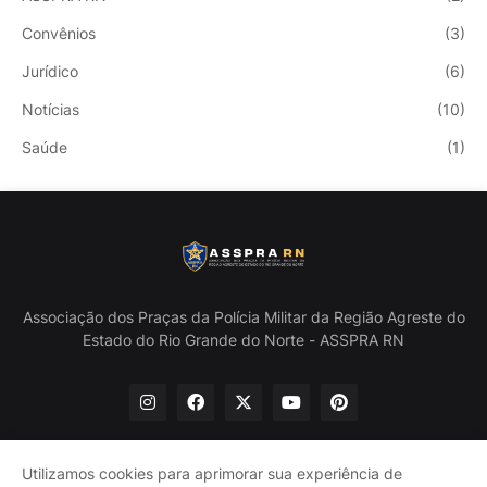
Convênios
(3)
Jurídico
(6)
Notícias
(10)
Saúde
(1)
Associação dos Praças da Polícia Militar da Região Agreste do
Estado do Rio Grande do Norte - ASSPRA RN
Utilizamos cookies para aprimorar sua experiência de