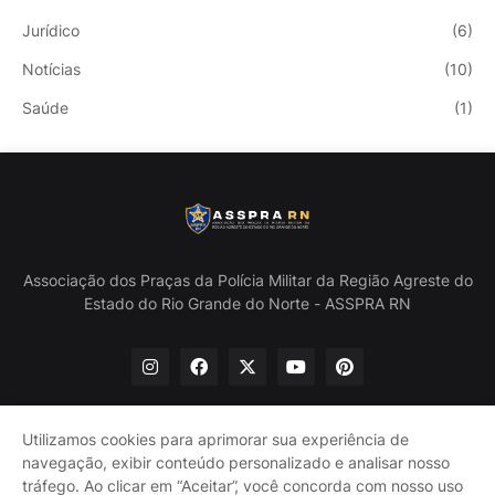
Jurídico
(6)
Notícias
(10)
Saúde
(1)
Associação dos Praças da Polícia Militar da Região Agreste do
Estado do Rio Grande do Norte - ASSPRA RN
Utilizamos cookies para aprimorar sua experiência de
navegação, exibir conteúdo personalizado e analisar nosso
Início
Quem Somos
Política de Privacidade
tráfego. Ao clicar em “Aceitar”, você concorda com nosso uso