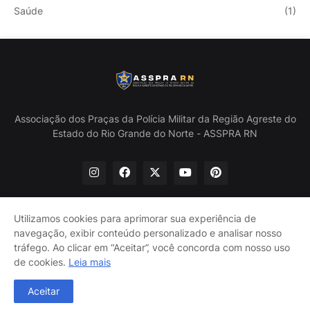
Saúde
(1)
Associação dos Praças da Polícia Militar da Região Agreste do
Estado do Rio Grande do Norte - ASSPRA RN
Utilizamos cookies para aprimorar sua experiência de
navegação, exibir conteúdo personalizado e analisar nosso
Início
Quem Somos
Política de Privacidade
tráfego. Ao clicar em “Aceitar”, você concorda com nosso uso
Contate-nos
de cookies.
Leia mais
@ASSPRA RN Todos os direitos reservados. Design por
Aceitar
Guinaldo Lira