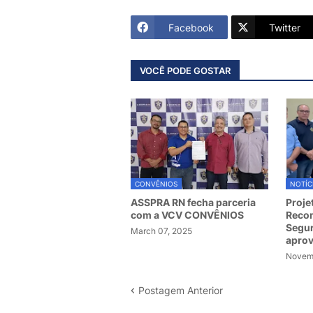
Facebook
Twitter
VOCÊ PODE GOSTAR
CONVÊNIOS
NOTÍC
ASSPRA RN fecha parceria
Proje
com a VCV CONVÊNIOS
Recom
Segur
March 07, 2025
apro
Novemb
Postagem Anterior