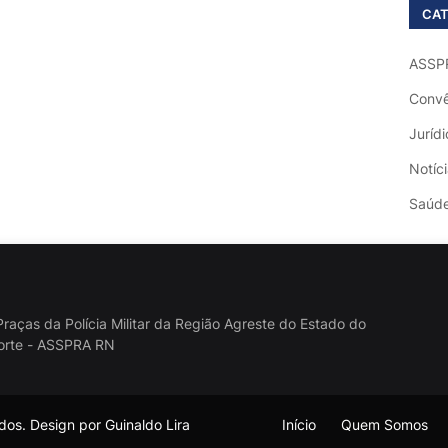
CAT
ASSP
Convê
Jurídi
Notíc
Saúd
raças da Polícia Militar da Região Agreste do Estado do
orte - ASSPRA RN
os. Design por Guinaldo Lira
Início
Quem Somos