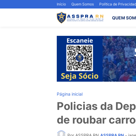
Início
Quem Somos
Política de Privacida
QUEM SOM
Página inicial
Policias da De
de roubar carro
Por ASSPRA RN
ASSPRA RN
-
jan