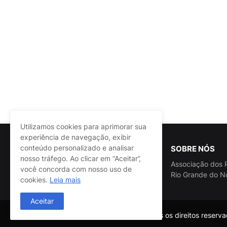
Utilizamos cookies para aprimorar sua
experiência de navegação, exibir
conteúdo personalizado e analisar
SOBRE NÓS
nosso tráfego. Ao clicar em “Aceitar”,
Associação dos P
você concorda com nosso uso de
Rio Grande do N
cookies.
Leia mais
Aceitar
@ASSPRA RN Todos os direitos reservad