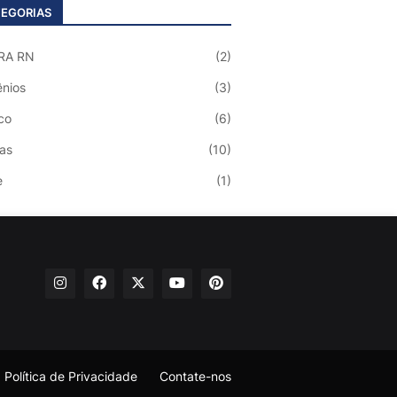
EGORIAS
RA RN
(2)
nios
(3)
co
(6)
ias
(10)
e
(1)
Política de Privacidade
Contate-nos