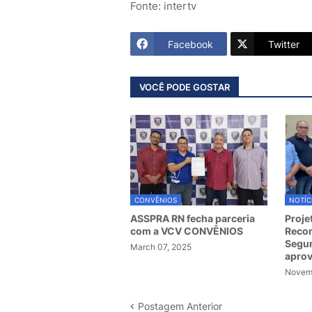
Fonte: intertv
Facebook
Twitter
VOCÊ PODE GOSTAR
CONVÊNIOS
NOTÍC
ASSPRA RN fecha parceria
Proje
com a VCV CONVÊNIOS
Recom
Segur
March 07, 2025
apro
Novemb
Postagem Anterior