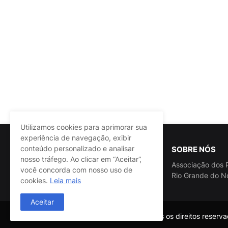
Utilizamos cookies para aprimorar sua
experiência de navegação, exibir
conteúdo personalizado e analisar
SOBRE NÓS
nosso tráfego. Ao clicar em “Aceitar”,
Associação dos P
você concorda com nosso uso de
Rio Grande do N
cookies.
Leia mais
Aceitar
@ASSPRA RN Todos os direitos reservad