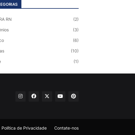
EGORIAS
RA RN
(2)
nios
(3)
co
(6)
ias
(10)
e
(1)
Política de Privacidade
Contate-nos