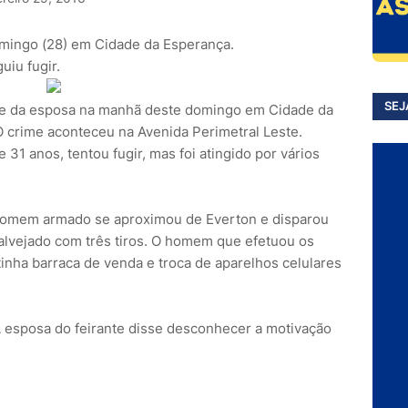
mingo (28) em Cidade da Esperança.
iu fugir.
SEJ
ente da esposa na manhã deste domingo em Cidade da
O crime aconteceu na Avenida Perimetral Leste.
e 31 anos, tentou fugir, mas foi atingido por vários
m homem armado se aproximou de Everton e disparou
oi alvejado com três tiros. O homem que efetuou os
 tinha barraca de venda e troca de aparelhos celulares
. A esposa do feirante disse desconhecer a motivação