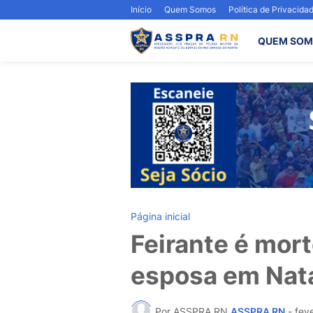
Início
Quem Somos
Política de Privacida
QUEM SOM
Página inicial
Feirante é mort
esposa em Nat
Por ASSPRA RN
ASSPRA RN
-
fev