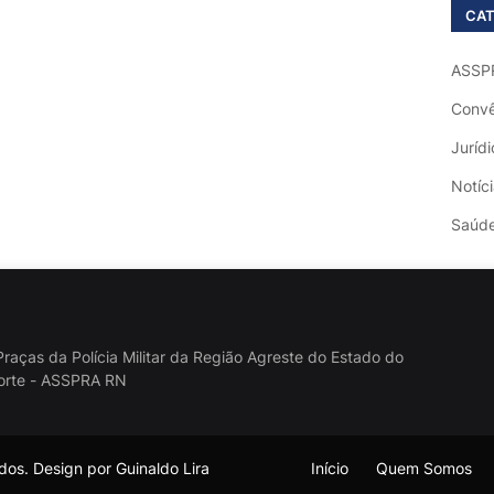
CAT
ASSP
Convê
Jurídi
Notíc
Saúd
raças da Polícia Militar da Região Agreste do Estado do
orte - ASSPRA RN
os. Design por Guinaldo Lira
Início
Quem Somos