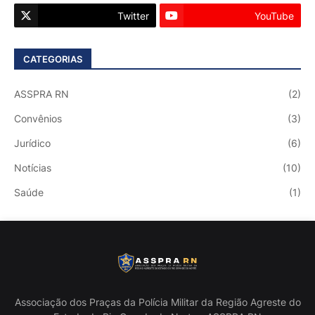
Twitter
YouTube
CATEGORIAS
ASSPRA RN
(2)
Convênios
(3)
Jurídico
(6)
Notícias
(10)
Saúde
(1)
Associação dos Praças da Polícia Militar da Região Agreste do