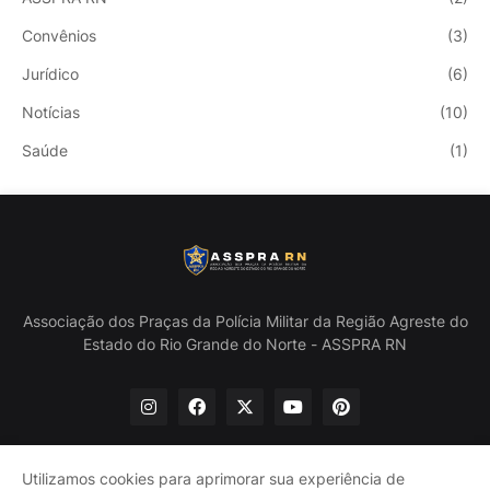
Convênios
(3)
Jurídico
(6)
Notícias
(10)
Saúde
(1)
Associação dos Praças da Polícia Militar da Região Agreste do
Estado do Rio Grande do Norte - ASSPRA RN
Utilizamos cookies para aprimorar sua experiência de