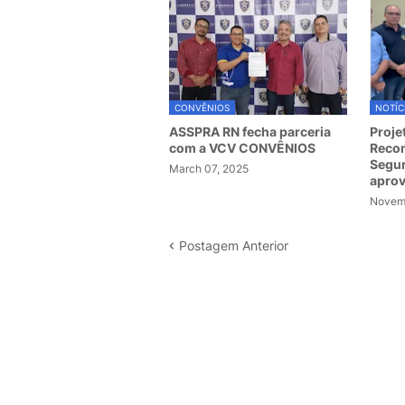
CONVÊNIOS
NOTÍC
ASSPRA RN fecha parceria
Proje
com a VCV CONVÊNIOS
Recom
Segur
March 07, 2025
apro
Novemb
Postagem Anterior