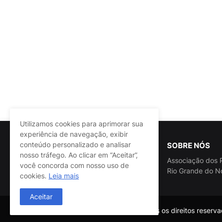
Utilizamos cookies para aprimorar sua
experiência de navegação, exibir
conteúdo personalizado e analisar
SOBRE NÓS
nosso tráfego. Ao clicar em “Aceitar”,
Associação dos P
você concorda com nosso uso de
Rio Grande do N
cookies.
Leia mais
Aceitar
@ASSPRA RN Todos os direitos reservad