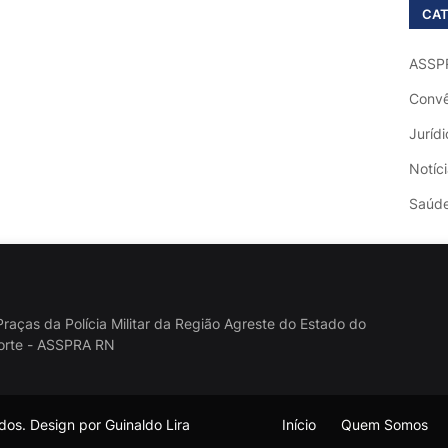
CAT
ASSP
Convê
Jurídi
Notíc
Saúd
raças da Polícia Militar da Região Agreste do Estado do
orte - ASSPRA RN
os. Design por Guinaldo Lira
Início
Quem Somos