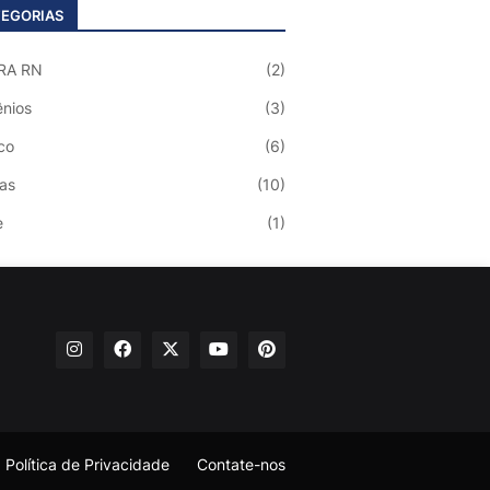
EGORIAS
RA RN
(2)
nios
(3)
co
(6)
ias
(10)
e
(1)
Política de Privacidade
Contate-nos