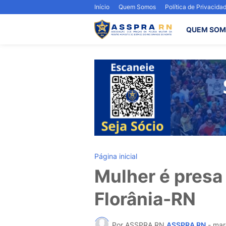
Início
Quem Somos
Política de Privacida
QUEM SOM
Página inicial
Mulher é presa
Florânia-RN
Por ASSPRA RN
ASSPRA RN
-
mar